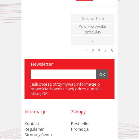
Strona 1 z 5
Pokaż wszystkie
produkty
1
2
3
4
5
Newsletter
Jeśli chcesz otrzymywać informacje o
nowościach wpisz swój adres e-mail i
kliknij OK.
Informacje
Zakupy
Kontakt
Bestseller
Regulamin
Promocja
Strona główna