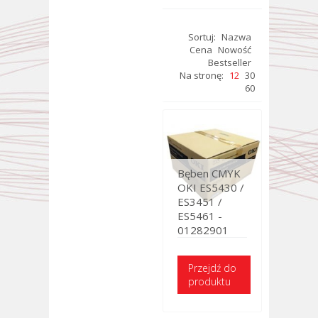
Sortuj:
Nazwa
Cena
Nowość
Bestseller
Na stronę:
12
30
60
Bęben CMYK
OKI ES5430 /
ES3451 /
ES5461 -
01282901
Przejdź do
produktu