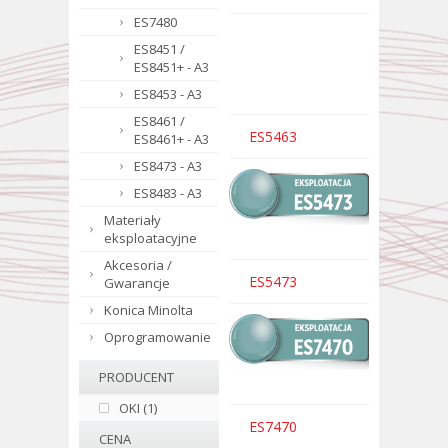
ES7480
ES8451 /
ES8451+ - A3
ES8453 - A3
ES8461 /
ES5463
ES8461+ - A3
ES8473 - A3
ES8483 - A3
Materiały
eksploatacyjne
Akcesoria /
ES5473
Gwarancje
Konica Minolta
Oprogramowanie
PRODUCENT
OKI (1)
ES7470
CENA