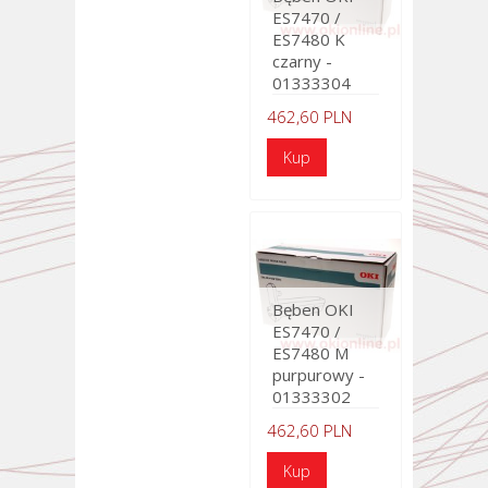
ES7470 /
ES7480 K
czarny -
01333304
462,60 PLN
Bęben OKI
ES7470 /
ES7480 M
purpurowy -
01333302
462,60 PLN