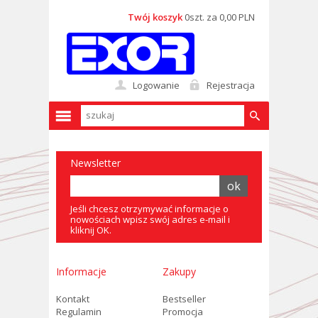
Twój koszyk
0szt. za 0,00 PLN
Logowanie
Rejestracja
Newsletter
Jeśli chcesz otrzymywać informacje o
nowościach wpisz swój adres e-mail i
kliknij OK.
Informacje
Zakupy
Kontakt
Bestseller
Regulamin
Promocja