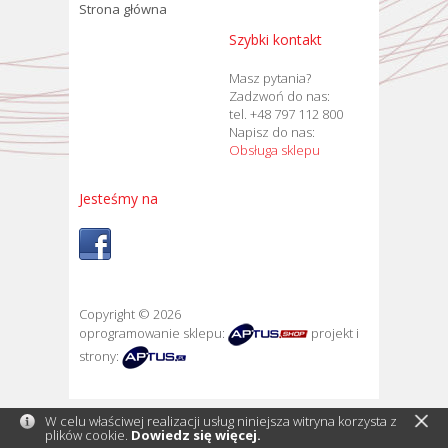
Strona główna
Szybki kontakt
Masz pytania?
Zadzwoń do nas:
tel. +48 797 112 800
Napisz do nas:
Obsługa sklepu
Jesteśmy na
Copyright © 2026
oprogramowanie sklepu:
projekt i
strony:
W celu właściwej realizacji usług niniejsza witryna korzysta z
plików cookie.
Dowiedz się więcej.