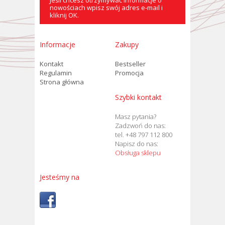
Jeśli chcesz otrzymywać informacje o
nowościach wpisz swój adres e-mail i
kliknij OK.
Informacje
Zakupy
Kontakt
Bestseller
Regulamin
Promocja
Strona główna
Szybki kontakt
Masz pytania?
Zadzwoń do nas:
tel. +48 797 112 800
Napisz do nas:
Obsługa sklepu
Jesteśmy na