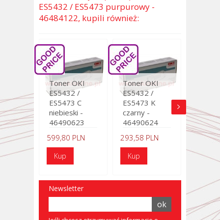
ES5432 / ES5473 purpurowy -
46484122, kupili również:
Toner OKI
Toner OKI
ES5432 /
ES5432 /
ES5473 C
ES5473 K
niebieski -
czarny -
46490623
46490624
599,80 PLN
293,58 PLN
Newsletter