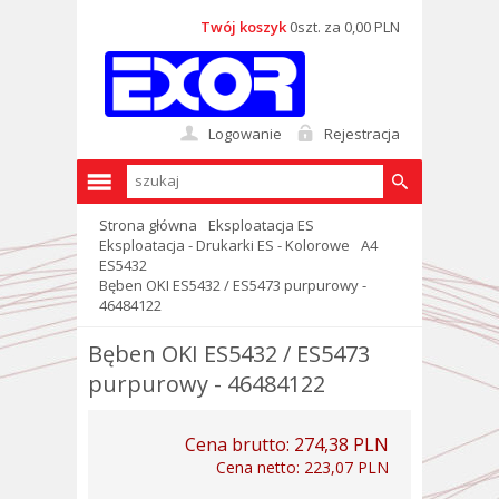
Twój koszyk
0szt. za 0,00 PLN
Logowanie
Rejestracja
Strona główna
Eksploatacja ES
Eksploatacja - Drukarki ES - Kolorowe
A4
ES5432
Bęben OKI ES5432 / ES5473 purpurowy -
46484122
Bęben OKI ES5432 / ES5473
purpurowy - 46484122
Cena brutto:
274,38 PLN
Cena netto:
223,07 PLN