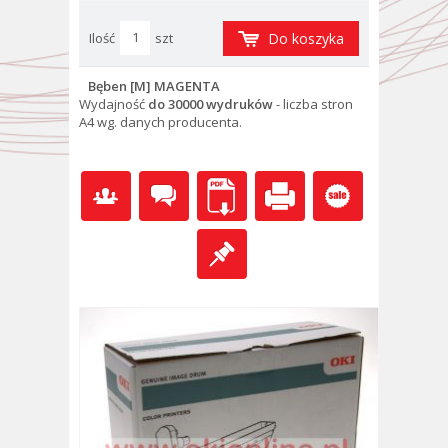
Ilość
szt
Do koszyka
Bęben [M] MAGENTA
Wydajność
do 30000 wydruków
- l
iczba stron
A4 wg. danych producenta.