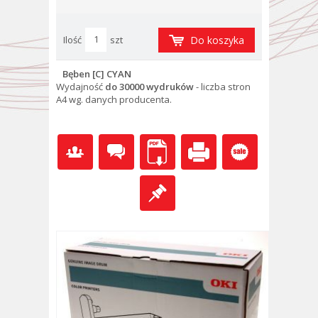
Ilość
szt
Do koszyka
Bęben [C] CYAN
Wydajność
do 30000 wydruków
- l
iczba stron
A4 wg. danych producenta.