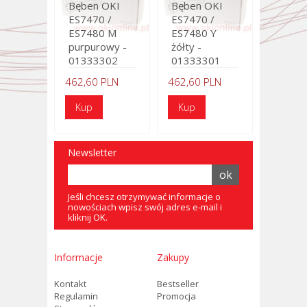
Bęben OKI
Bęben OKI
ES7470 /
ES7470 /
ES7480 M
ES7480 Y
purpurowy -
żółty -
01333302
01333301
462,60 PLN
462,60 PLN
Newsletter
Jeśli chcesz otrzymywać informacje o
nowościach wpisz swój adres e-mail i
kliknij OK.
Informacje
Zakupy
Kontakt
Bestseller
Regulamin
Promocja