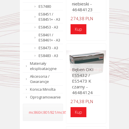
niebieski -
ES7480
46484123
ES8451 /
274,38 PLN
ES8451+ - A3
ES8453 - A3
ES8461 /
ES8461+ - A3
ES8473 - A3
ES8483 - A3
Materiały
eksploatacyjne
Bęben OKI
ES5432 /
Akcesoria /
ES5473 K
Gwarancje
czarny -
Konica Minolta
46484124
Oprogramowanie
274,38 PLN
mc860/c801/821/mc851/mc861/c810/c830