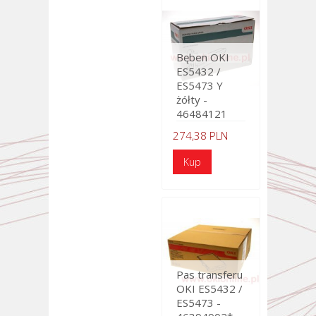
Bęben OKI
ES5432 /
ES5473 Y
żółty -
46484121
274,38 PLN
Pas transferu
OKI ES5432 /
ES5473 -