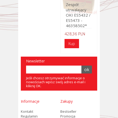
Zespół
utrwalający
OKI ES5432 /
ES5473 -
46358502*
428,36 PLN
Newsletter
Jeśli chcesz otrzymywać informacje o
nowościach wpisz swój adres e-mail i
kliknij OK.
Informacje
Zakupy
Kontakt
Bestseller
Regulamin
Promocja