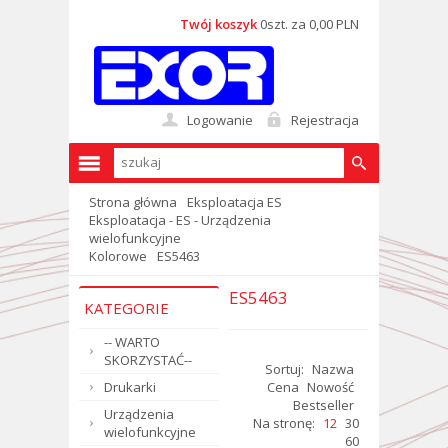
Twój koszyk
0szt. za 0,00 PLN
Logowanie
Rejestracja
Strona główna
Eksploatacja ES
Eksploatacja - ES - Urządzenia
wielofunkcyjne
Kolorowe
ES5463
ES5463
KATEGORIE
-- WARTO
SKORZYSTAĆ--
Sortuj:
Nazwa
Drukarki
Cena
Nowość
Bestseller
Urządzenia
Na stronę:
12
30
wielofunkcyjne
60