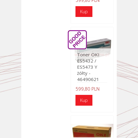
599,80 PLN
Toner OKI
ES5432 /
ES5473 Y
żółty -
46490621
599,80 PLN