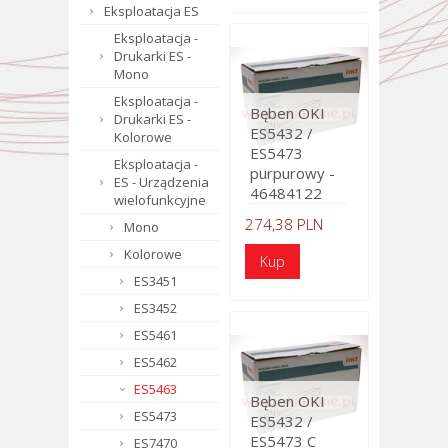
Eksploatacja ES
Eksploatacja -
Drukarki ES -
Mono
Eksploatacja -
Bęben OKI
Drukarki ES -
ES5432 /
Kolorowe
ES5473
Eksploatacja -
purpurowy -
ES - Urządzenia
46484122
wielofunkcyjne
274,38 PLN
Mono
Kolorowe
ES3451
ES3452
ES5461
ES5462
ES5463
Bęben OKI
ES5473
ES5432 /
ES5473 C
ES7470