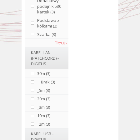
Dodatkowy
podajnik 530
kartek (3)
Podstawa z
kółkami (2)
Szafka (3)
Filtruj ›
KABEL LAN
(PATCHCORD) -
DIGITUS
30m (3)
__Brak (3)
_5m (3)
20m (3)
_3m (3)
10m (3)
_2m (3)
KABEL USB -
DIGITUS