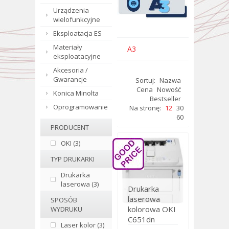
Urządzenia
wielofunkcyjne
Eksploatacja ES
Materiały
A3
eksploatacyjne
Akcesoria /
Gwarancje
Sortuj:
Nazwa
Cena
Nowość
Konica Minolta
Bestseller
Oprogramowanie
Na stronę:
12
30
60
PRODUCENT
OKI (3)
TYP DRUKARKI
Drukarka
laserowa (3)
Drukarka
laserowa
SPOSÓB
kolorowa OKI
WYDRUKU
C651dn
Laser kolor (3)