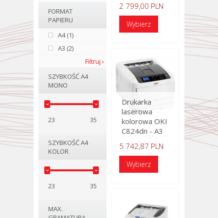
2 799,00 PLN
FORMAT
PAPIERU
A4 (1)
A3 (2)
Filtruj ›
SZYBKOŚĆ A4
MONO
Drukarka
laserowa
23
35
kolorowa OKI
C824dn - A3
SZYBKOŚĆ A4
5 742,87 PLN
KOLOR
23
35
MAX.
GRAMATURA