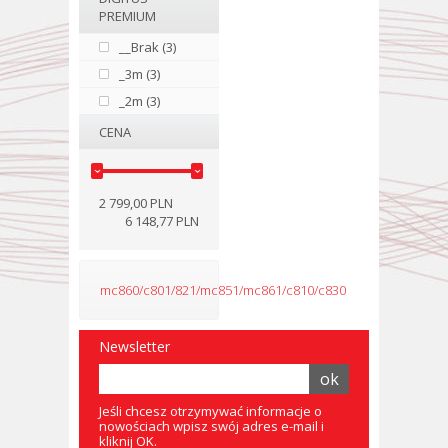
PREMIUM
__Brak (3)
_3m (3)
_2m (3)
CENA
2 799,00 PLN
6 148,77 PLN
mc860/c801/821/mc851/mc861/c810/c830
Newsletter
Jeśli chcesz otrzymywać informacje o
nowościach wpisz swój adres e-mail i
kliknij OK.