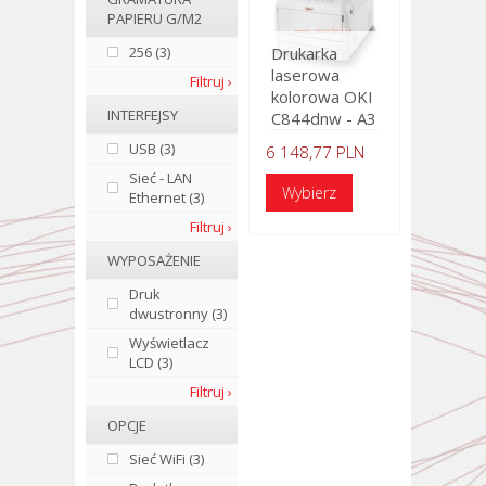
PAPIERU G/M2
256 (3)
Drukarka
laserowa
Filtruj ›
kolorowa OKI
INTERFEJSY
C844dnw - A3
USB (3)
6 148,77 PLN
Sieć - LAN
Ethernet (3)
Filtruj ›
WYPOSAŻENIE
Druk
dwustronny (3)
Wyświetlacz
LCD (3)
Filtruj ›
OPCJE
Sieć WiFi (3)