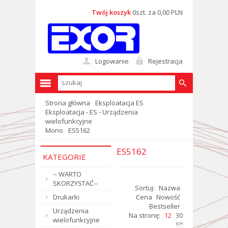
Twój koszyk
0szt. za 0,00 PLN
Logowanie
Rejestracja
Strona główna
Eksploatacja ES
Eksploatacja - ES - Urządzenia
wielofunkcyjne
Mono
ES5162
ES5162
KATEGORIE
-- WARTO
SKORZYSTAĆ--
Sortuj:
Nazwa
Drukarki
Cena
Nowość
Bestseller
Urządzenia
Na stronę:
12
30
wielofunkcyjne
60