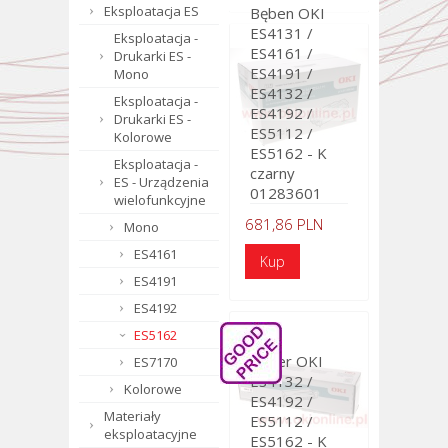
Eksploatacja ES
Bęben OKI
ES4131 /
Eksploatacja -
ES4161 /
Drukarki ES -
ES4191 /
Mono
ES4132 /
Eksploatacja -
ES4192 /
Drukarki ES -
ES5112 /
Kolorowe
ES5162 - K
Eksploatacja -
czarny
ES - Urządzenia
01283601
wielofunkcyjne
681,86 PLN
Mono
ES4161
ES4191
ES4192
ES5162
Toner OKI
ES7170
ES4132 /
Kolorowe
ES4192 /
Materiały
ES5112 /
eksploatacyjne
ES5162 - K