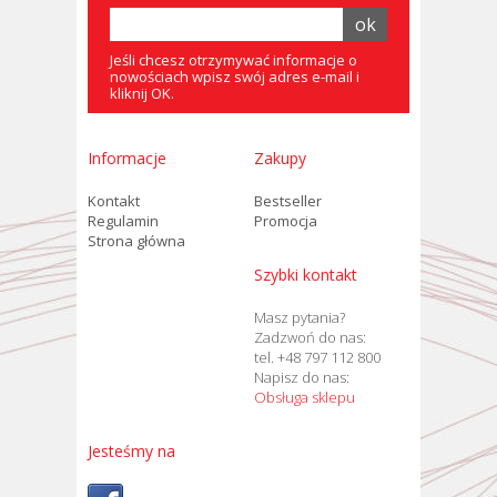
Jeśli chcesz otrzymywać informacje o
nowościach wpisz swój adres e-mail i
kliknij OK.
Informacje
Zakupy
Kontakt
Bestseller
Regulamin
Promocja
Strona główna
Szybki kontakt
Masz pytania?
Zadzwoń do nas:
tel. +48 797 112 800
Napisz do nas:
Obsługa sklepu
Jesteśmy na