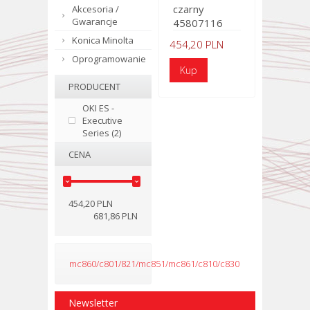
czarny
Akcesoria /
Gwarancje
45807116
Konica Minolta
454,20 PLN
Oprogramowanie
PRODUCENT
OKI ES -
Executive
Series (2)
CENA
454,20 PLN
681,86 PLN
mc860/c801/821/mc851/mc861/c810/c830
Newsletter