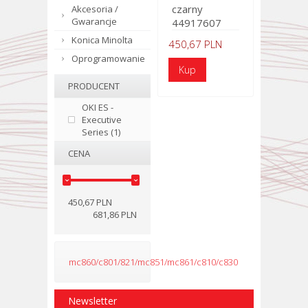
czarny
Akcesoria /
Gwarancje
44917607
Konica Minolta
450,67 PLN
Oprogramowanie
PRODUCENT
OKI ES -
Executive
Series (1)
CENA
450,67 PLN
681,86 PLN
mc860/c801/821/mc851/mc861/c810/c830
Newsletter