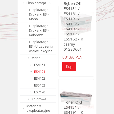
Eksploatacja ES
Bęben OKI
ES4131 /
Eksploatacja -
ES4161 /
Drukarki ES -
ES4191 /
Mono
ES4132 /
Eksploatacja -
ES4192 /
Drukarki ES -
ES5112 /
Kolorowe
ES5162 - K
Eksploatacja -
czarny
ES - Urządzenia
01283601
wielofunkcyjne
681,86 PLN
Mono
ES4161
ES4191
ES4192
ES5162
ES7170
Kolorowe
Toner OKI
Materiały
ES4131 /
eksploatacyjne
ES4191 - K