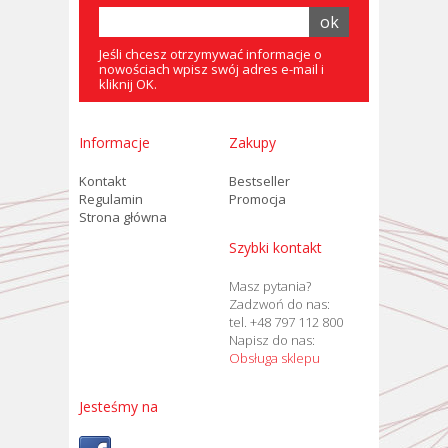
Jeśli chcesz otrzymywać informacje o
nowościach wpisz swój adres e-mail i
kliknij OK.
Informacje
Zakupy
Kontakt
Bestseller
Regulamin
Promocja
Strona główna
Szybki kontakt
Masz pytania?
Zadzwoń do nas:
tel. +48 797 112 800
Napisz do nas:
Obsługa sklepu
Jesteśmy na