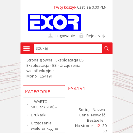
Twój koszyk
0szt. za 0,00 PLN
Logowanie
Rejestracja
Strona główna
Eksploatacja ES
Eksploatacja - ES - Urządzenia
wielofunkcyjne
Mono
ES4191
ES4191
KATEGORIE
-- WARTO
SKORZYSTAĆ--
Sortuj:
Nazwa
Drukarki
Cena
Nowość
Bestseller
Urządzenia
Na stronę:
12
30
wielofunkcyjne
60