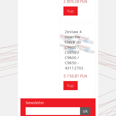
2 809,38 PLN
Zestaw 4
tonerów
CMYK do
C9600 /
C9650 /
C9800 /
C9850 -
43112702
5 156,81 PLN
Newsletter