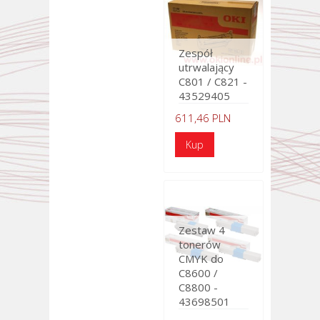
Zespół
utrwalający
C801 / C821 -
43529405
611,46 PLN
Zestaw 4
tonerów
CMYK do
C8600 /
C8800 -
43698501