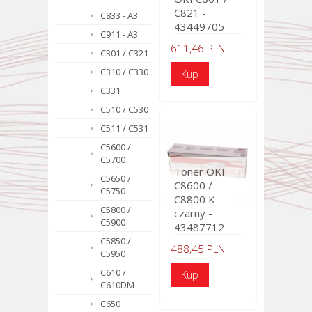
C821 -
C833 - A3
43449705
C911 - A3
611,46 PLN
C301 / C321
C310 / C330
C331
C510 / C530
C511 / C531
C5600 /
C5700
Toner OKI
C5650 /
C8600 /
C5750
C8800 K
C5800 /
czarny -
C5900
43487712
C5850 /
488,45 PLN
C5950
C610 /
C610DM
C650