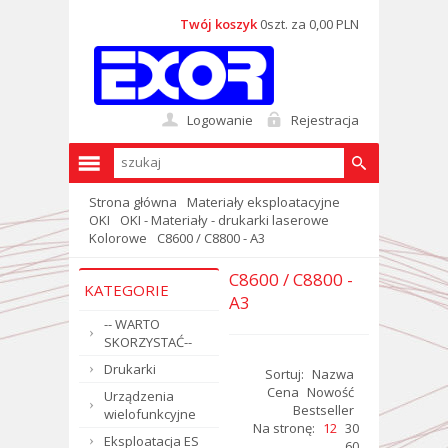
Twój koszyk
0szt. za 0,00 PLN
Logowanie
Rejestracja
Strona główna
Materiały eksploatacyjne
OKI
OKI - Materiały - drukarki laserowe
Kolorowe
C8600 / C8800 - A3
C8600 / C8800 -
KATEGORIE
A3
-- WARTO
SKORZYSTAĆ--
Drukarki
Sortuj:
Nazwa
Cena
Nowość
Urządzenia
Bestseller
wielofunkcyjne
Na stronę:
12
30
Eksploatacja ES
60