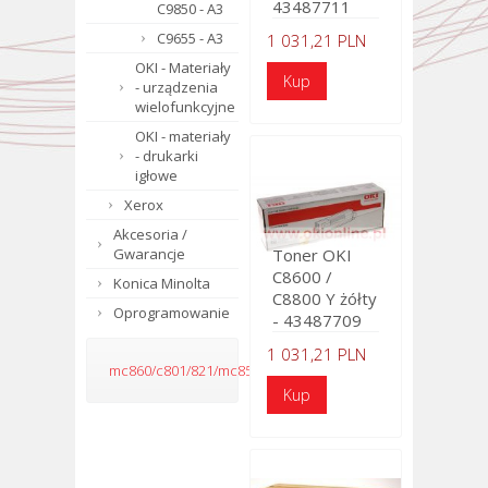
43487711
C9850 - A3
C9655 - A3
1 031,21 PLN
OKI - Materiały
- urządzenia
wielofunkcyjne
OKI - materiały
- drukarki
igłowe
Xerox
Akcesoria /
Gwarancje
Toner OKI
C8600 /
Konica Minolta
C8800 Y żółty
Oprogramowanie
- 43487709
1 031,21 PLN
mc860/c801/821/mc851/mc861/c810/c830