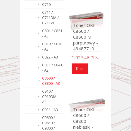
C710
C711 /
C711DM /
C711WT
Toner OKI
C801 / C821
C8600 /
- A3
C8800 M
purpurowy -
C810 / C830
43487710
- A3
C822 - A3
1 027,46 PLN
C831 / C841
- A3
C8600 /
C8800 - A3
C910 /
C910DM -
A3
Toner OKI
C931 - A3
C8600 /
C9600 /
C8800
C9650 /
niebieski -
C9800 /