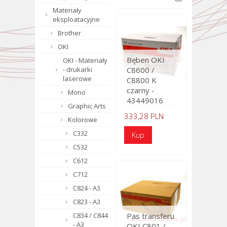
Materiały
eksploatacyjne
Brother
OKI
Bęben OKI
OKI - Materiały
- drukarki
C8600 /
laserowe
C8800 K
czarny -
Mono
43449016
Graphic Arts
333,28 PLN
Kolorowe
C332
C532
C612
C712
C824 - A3
C823 - A3
C834 / C844
Pas transferu
- A3
OKI C801 /