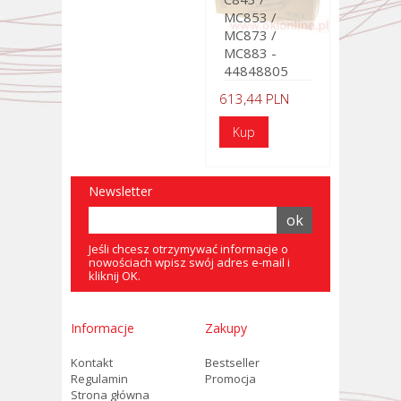
MC853 /
MC873 /
MC883 -
44848805
613,44 PLN
Newsletter
Jeśli chcesz otrzymywać informacje o
nowościach wpisz swój adres e-mail i
kliknij OK.
Informacje
Zakupy
Kontakt
Bestseller
Regulamin
Promocja
Strona główna