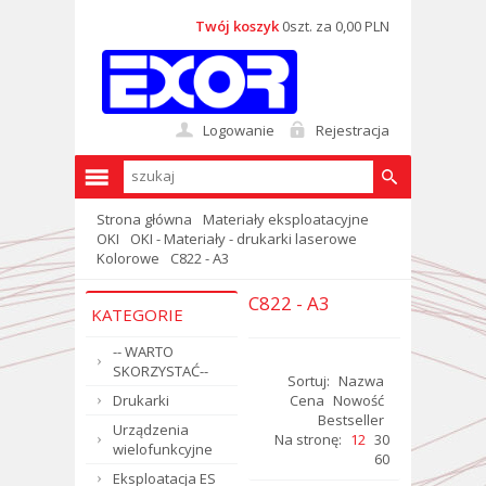
Twój koszyk
0szt. za 0,00 PLN
Logowanie
Rejestracja
Strona główna
Materiały eksploatacyjne
OKI
OKI - Materiały - drukarki laserowe
Kolorowe
C822 - A3
C822 - A3
KATEGORIE
-- WARTO
SKORZYSTAĆ--
Sortuj:
Nazwa
Drukarki
Cena
Nowość
Bestseller
Urządzenia
Na stronę:
12
30
wielofunkcyjne
60
Eksploatacja ES