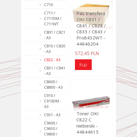
C710
C711 /
Pas transferu
C711DM /
OKI C831 /
C711WT
C841 / C823 /
C833 / C843 /
C801 / C821
Pro8432WT -
- A3
44846204
C810 / C830
- A3
572,45 PLN
C822 - A3
C831 / C841
- A3
C8600 /
C8800 - A3
C910 /
C910DM -
A3
Toner OKI
C931 - A3
C822 C
C9600 /
niebieski -
C9650 /
44844615
C9800 /