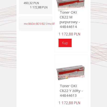
493,32 PLN
1 172,88 PLN
Toner OKI
C822 M
purpurowy -
mc860/c801/821/mc851/mc861/c810/c830
44844614
1 172,88 PLN
Toner OKI
C822 Y żółty -
44844613
1 172,88 PLN