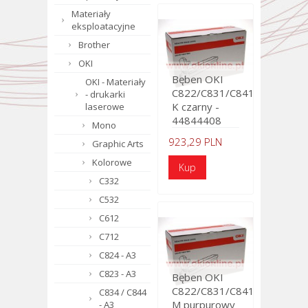
Materiały
eksploatacyjne
Brother
OKI
Bęben OKI
OKI - Materiały
C822/C831/C841
- drukarki
K czarny -
laserowe
44844408
Mono
923,29 PLN
Graphic Arts
Kolorowe
C332
C532
C612
C712
C824 - A3
C823 - A3
Bęben OKI
C822/C831/C841
C834 / C844
M purpurowy
- A3