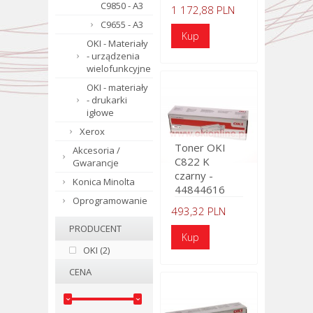
C9850 - A3
1 172,88 PLN
C9655 - A3
OKI - Materiały
- urządzenia
wielofunkcyjne
OKI - materiały
- drukarki
igłowe
Xerox
Toner OKI
Akcesoria /
C822 K
Gwarancje
czarny -
Konica Minolta
44844616
Oprogramowanie
493,32 PLN
PRODUCENT
OKI (2)
CENA