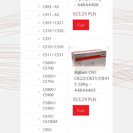
- 44844406
C833 - A3
923,29 PLN
C911 - A3
C301 / C321
C310 / C330
C331
C510 / C530
C511 / C531
C5600 /
C5700
Bęben OKI
C5650 /
C822/C831/C841
C5750
Y żółty -
C5800 /
44844405
C5900
923,29 PLN
C5850 /
C5950
C610 /
C610DM
C650