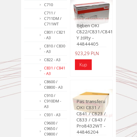
C710
C711 /
C711DM /
C711WT
Bęben OKI
C822/C831/C841
C801 / C821
Y żółty -
- A3
44844405
C810 / C830
- A3
923,29 PLN
C822 - A3
C831 / C841
- A3
C8600 /
C8800 - A3
C910 /
C910DM -
Pas transferu
A3
OKI C831 /
C841 / C823 /
C931 - A3
C833 / C843 /
C9600 /
Pro8432WT -
C9650 /
44846204
C9800 /