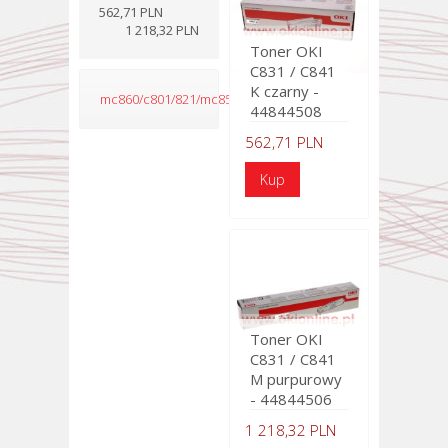
562,71 PLN
1 218,32 PLN
Toner OKI
C831 / C841
K czarny -
mc860/c801/821/mc851/mc861/c810/c830
44844508
562,71 PLN
Toner OKI
C831 / C841
M purpurowy
- 44844506
1 218,32 PLN