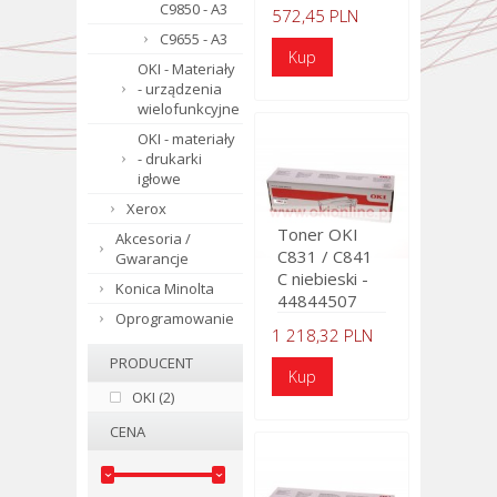
C9850 - A3
572,45 PLN
C9655 - A3
OKI - Materiały
- urządzenia
wielofunkcyjne
OKI - materiały
- drukarki
igłowe
Xerox
Toner OKI
Akcesoria /
C831 / C841
Gwarancje
C niebieski -
Konica Minolta
44844507
Oprogramowanie
1 218,32 PLN
PRODUCENT
OKI (2)
CENA