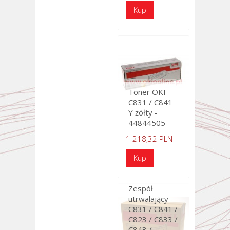
Toner OKI
C831 / C841
Y żółty -
44844505
1 218,32 PLN
Zespół
utrwalający
C831 / C841 /
C823 / C833 /
C843 /