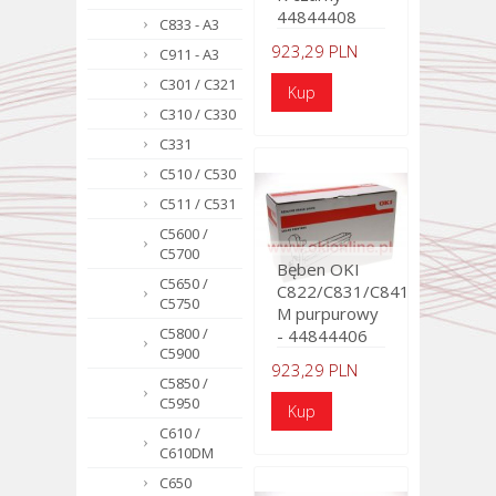
44844408
C833 - A3
923,29 PLN
C911 - A3
C301 / C321
C310 / C330
C331
C510 / C530
C511 / C531
C5600 /
C5700
Bęben OKI
C5650 /
C822/C831/C841
C5750
M purpurowy
C5800 /
- 44844406
C5900
923,29 PLN
C5850 /
C5950
C610 /
C610DM
C650