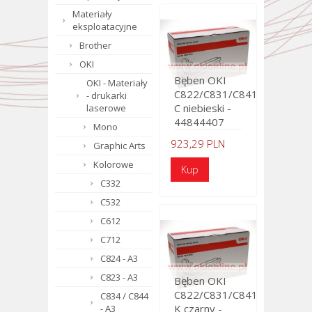
Materiały
eksploatacyjne
Brother
OKI
Bęben OKI
OKI - Materiały
C822/C831/C841
- drukarki
C niebieski -
laserowe
44844407
Mono
923,29 PLN
Graphic Arts
Kolorowe
C332
C532
C612
C712
C824 - A3
C823 - A3
Bęben OKI
C822/C831/C841
C834 / C844
K czarny -
- A3