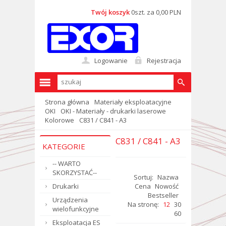
Twój koszyk
0szt. za 0,00 PLN
Logowanie
Rejestracja
Strona główna
Materiały eksploatacyjne
OKI
OKI - Materiały - drukarki laserowe
Kolorowe
C831 / C841 - A3
C831 / C841 - A3
KATEGORIE
-- WARTO
SKORZYSTAĆ--
Sortuj:
Nazwa
Drukarki
Cena
Nowość
Bestseller
Urządzenia
Na stronę:
12
30
wielofunkcyjne
60
Eksploatacja ES