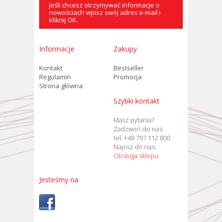
Jeśli chcesz otrzymywać informacje o
nowościach wpisz swój adres e-mail i
kliknij OK.
Informacje
Zakupy
Kontakt
Bestseller
Regulamin
Promocja
Strona główna
Szybki kontakt
Masz pytania?
Zadzwoń do nas:
tel. +48 797 112 800
Napisz do nas:
Obsługa sklepu
Jesteśmy na