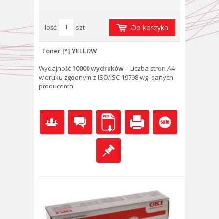
Ilość
szt
Do koszyka
Toner [Y] YELLOW
Wydajność
10000 wydruków
- Liczba stron A4
w druku zgodnym z ISO/ISC 19798 wg. danych
producenta.