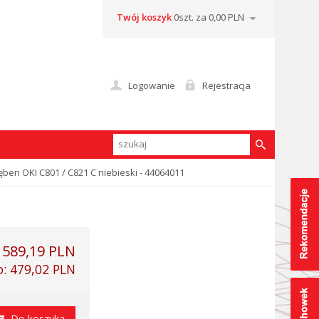
Twój koszyk
0szt. za 0,00 PLN
Logowanie
Rejestracja
ęben OKI C801 / C821 C niebieski - 44064011
:
589,19 PLN
o:
479,02 PLN
Do koszyka