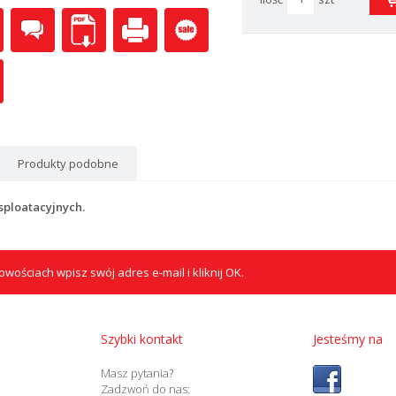
Produkty podobne
sploatacyjnych.
wościach wpisz swój adres e-mail i kliknij OK.
Szybki kontakt
Jesteśmy na
Masz pytania?
Zadzwoń do nas: