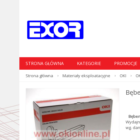
STRONA GŁÓWNA
KATEGORIE
PROMOCJE
Strona główna
Materiały eksploatacyjne
OKI
OK
Bębe
Bęben
Wydajn
wg. da