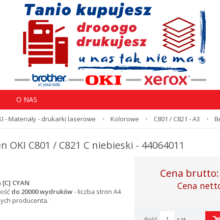
O NAS
I - Materiały - drukarki laserowe
Kolorowe
C801 / C821 - A3
B
n OKI C801 / C821 C niebieski - 44064011
Cena brutto
 [C] CYAN
Cena nett
ość
do 20000 wydruków
- l
iczba stron A4
nych producenta.
Ilość
szt