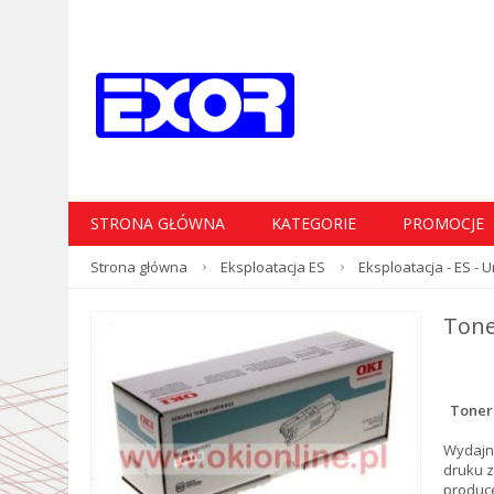
STRONA GŁÓWNA
KATEGORIE
PROMOCJE
Strona główna
Eksploatacja ES
Eksploatacja - ES -
Tone
Toner
Wydajn
druku z
produc