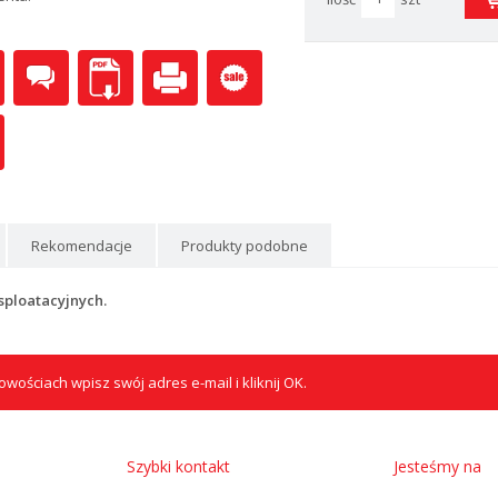
Rekomendacje
Produkty podobne
sploatacyjnych.
wościach wpisz swój adres e-mail i kliknij OK.
Szybki kontakt
Jesteśmy na