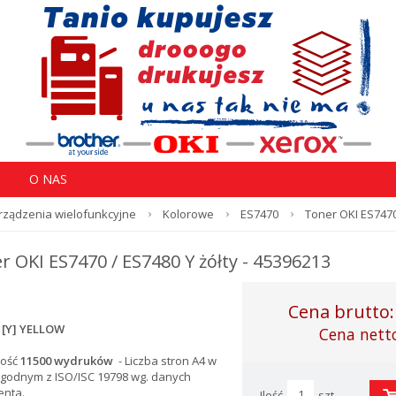
O NAS
 Urządzenia wielofunkcyjne
Kolorowe
ES7470
Toner OKI ES7470
r OKI ES7470 / ES7480 Y żółty - 45396213
Cena brutto
 [Y] YELLOW
Cena nett
ość
11500 wydruków
- Liczba stron A4 w
godnym z ISO/ISC 19798 wg. danych
enta.
Ilość
szt