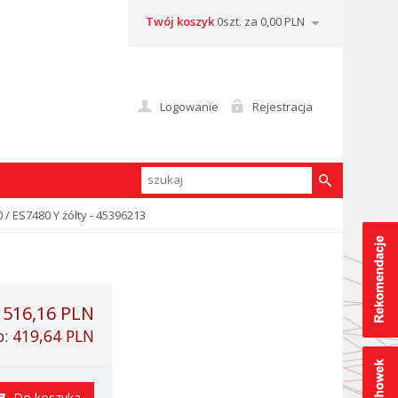
Twój koszyk
0szt. za 0,00 PLN
Logowanie
Rejestracja
 / ES7480 Y żółty - 45396213
:
516,16 PLN
o:
419,64 PLN
Do koszyka