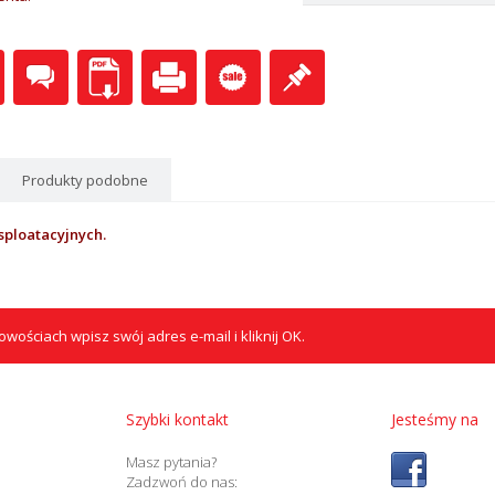
Produkty podobne
sploatacyjnych.
wościach wpisz swój adres e-mail i kliknij OK.
Szybki kontakt
Jesteśmy na
Masz pytania?
Zadzwoń do nas: