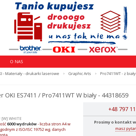
O NAS
I - Materiały - drukarki laserowe
Graphic Arts
Pro7411WT - z biał
r OKI ES7411 / Pro7411WT W biały - 44318659
+48 797 11
 [W] WHITE
Prosimy o kontakt w
ość
6000 wydruków
- l
iczba stron A4 w
masz pytan
godnym z ISO/ISC 19752 wg. danych
enta.