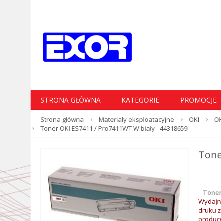
STRONA GŁÓWNA
KATEGORIE
PROMOCJE
Strona główna
Materiały eksploatacyjne
OKI
OK
Toner OKI ES7411 / Pro7411WT W biały - 44318659
Tone
Toner
Wydajn
druku z
produc