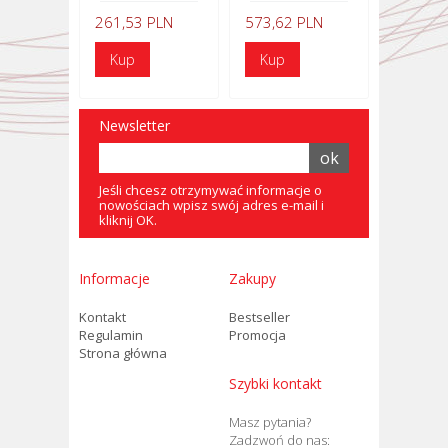
261,53 PLN
573,62 PLN
Newsletter
Jeśli chcesz otrzymywać informacje o
nowościach wpisz swój adres e-mail i
kliknij OK.
Informacje
Zakupy
Kontakt
Bestseller
Regulamin
Promocja
Strona główna
Szybki kontakt
Masz pytania?
Zadzwoń do nas: