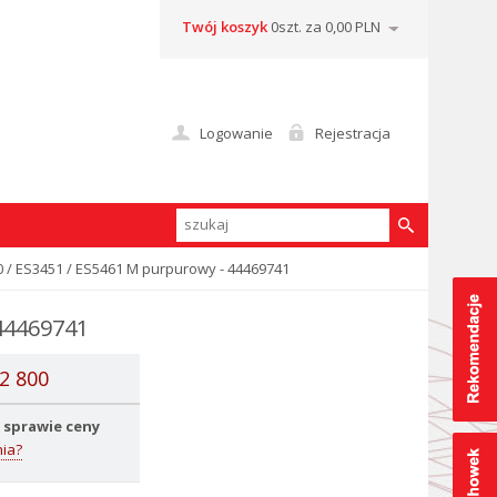
Twój koszyk
0szt. za 0,00 PLN
Logowanie
Rejestracja
 / ES3451 / ES5461 M purpurowy - 44469741
44469741
2 800
 sprawie ceny
ia?