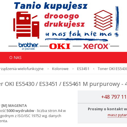
O NAS
 Urządzenia wielofunkcyjne
Kolorowe
ES3451
Toner OKI ES5430
r OKI ES5430 / ES3451 / ES5461 M purpurowy - 
+48 797 11
 [M] MAGENTA
Prosimy o kontakt w
ość
5000 wydruków
- l
iczba stron A4 w
masz pytan
godnym z ISO/ISC 19752 wg. danych
enta.