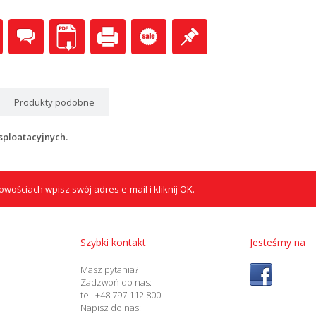
Produkty podobne
sploatacyjnych.
wościach wpisz swój adres e-mail i kliknij OK.
Szybki kontakt
Jesteśmy na
Masz pytania?
Zadzwoń do nas:
tel. +48 797 112 800
Napisz do nas: