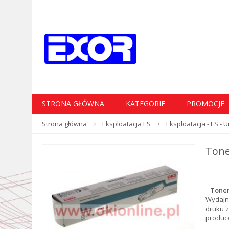
STRONA GŁÓWNA
KATEGORIE
PROMOCJE
Strona główna
Eksploatacja ES
Eksploatacja - ES -
Tone
Toner
Wydajn
druku z
produc