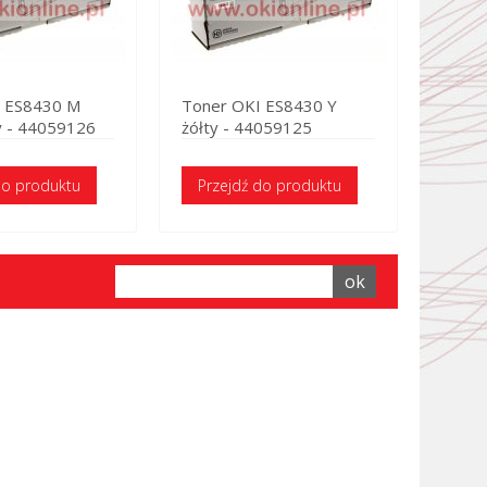
I ES8430 M
Toner OKI ES8430 Y
 - 44059126
żółty - 44059125
do produktu
Przejdź do produktu