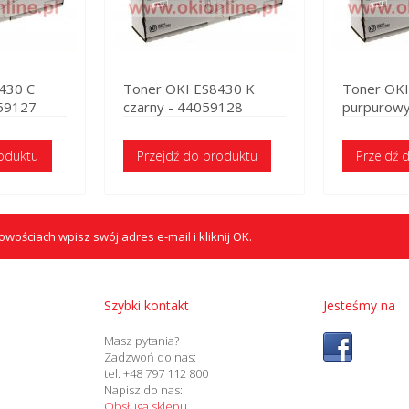
430 C
Toner OKI ES8430 K
Toner OK
059127
czarny - 44059128
purpurowy
roduktu
Przejdź do produktu
Przejdź 
wościach wpisz swój adres e-mail i kliknij OK.
Szybki kontakt
Jesteśmy na
Masz pytania?
Zadzwoń do nas:
tel. +48 797 112 800
Napisz do nas:
Obsługa sklepu