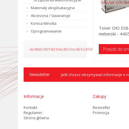
Urządzenia wielofunkcyjne
Materiały eksploatacyjne
Akcesoria / Gwarancje
Konica Minolta
Toner OKI ES8
Oprogramowanie
niebieski - 44
Przejdź do p
mc860/c801/821/mc851/mc861/c810/c830
Newsletter
Jeśli chcesz otrzymywać informacje o no
Informacje
Zakupy
Kontakt
Bestseller
Regulamin
Promocja
Strona główna