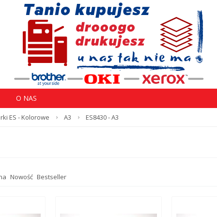
O NAS
rki ES - Kolorowe
A3
ES8430 - A3
na
Nowość
Bestseller