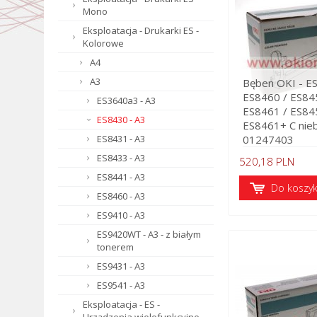
Mono
Eksploatacja - Drukarki ES -
Kolorowe
A4
A3
Bęben OKI - E
ES8460 / ES84
ES3640a3 - A3
ES8461 / ES84
ES8430 - A3
ES8461+ C nieb
ES8431 - A3
01247403
ES8433 - A3
520,18 PLN
ES8441 - A3
Do koszy
ES8460 - A3
ES9410 - A3
ES9420WT - A3 - z białym
tonerem
ES9431 - A3
ES9541 - A3
Eksploatacja - ES -