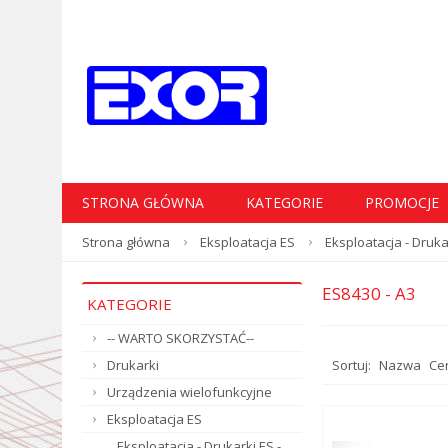
STRONA GŁÓWNA
KATEGORIE
PROMOCJE
Strona główna
Eksploatacja ES
Eksploatacja - Druka
ES8430 - A3
KATEGORIE
-- WARTO SKORZYSTAĆ--
Drukarki
Sortuj:
Nazwa
Ce
Urządzenia wielofunkcyjne
Eksploatacja ES
Eksploatacja - Drukarki ES -