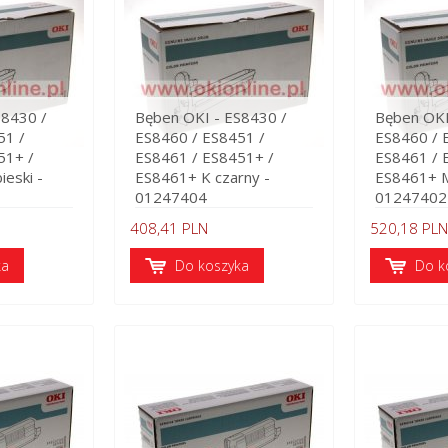
S8430 /
Bęben OKI - ES8430 /
Bęben OKI
51 /
ES8460 / ES8451 /
ES8460 / 
51+ /
ES8461 / ES8451+ /
ES8461 / 
ieski -
ES8461+ K czarny -
ES8461+ M
01247404
01247402
408,41 PLN
520,18 PLN
ka
Do koszyka
Do k