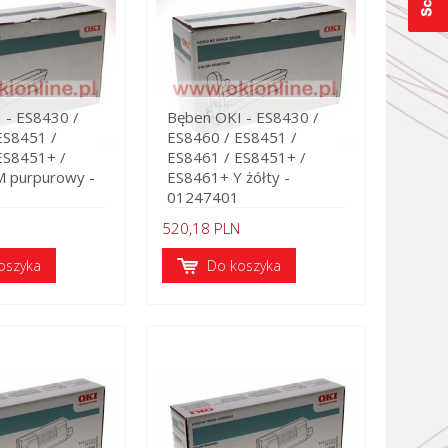
 - ES8430 /
Bęben OKI - ES8430 /
ES8451 /
ES8460 / ES8451 /
ES8451+ /
ES8461 / ES8451+ /
 purpurowy -
ES8461+ Y żółty -
01247401
520,18 PLN
oszyka
Do koszyka