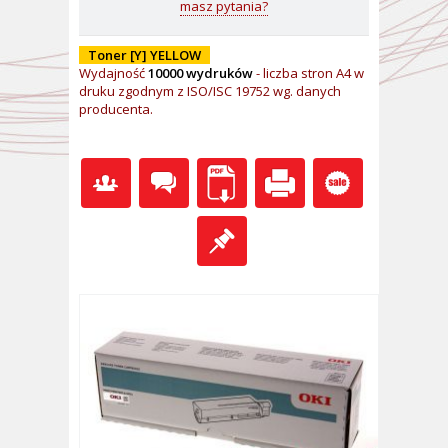
masz pytania?
Toner [Y] YELLOW
Wydajność
10000 wydruków
- l
iczba stron A4 w
druku zgodnym z ISO/ISC 19752 wg. danych
producenta.