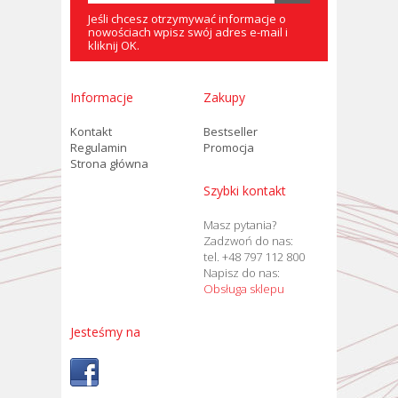
Jeśli chcesz otrzymywać informacje o
nowościach wpisz swój adres e-mail i
kliknij OK.
Informacje
Zakupy
Kontakt
Bestseller
Regulamin
Promocja
Strona główna
Szybki kontakt
Masz pytania?
Zadzwoń do nas:
tel. +48 797 112 800
Napisz do nas:
Obsługa sklepu
Jesteśmy na