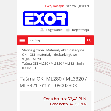
Twój koszyk
0szt. za 0,00 PLN
Logowanie
Rejestracja
Strona główna
Materiały eksploatacyjne
OKI
OKI - materiały - drukarki igłowe
9 igieł
ML280
Taśma OKI ML280 / ML3320 / ML3321 3mln -
09002303
Taśma OKI ML280 / ML3320 /
ML3321 3mln - 09002303
Cena brutto:
52,43 PLN
Cena netto:
42,63 PLN