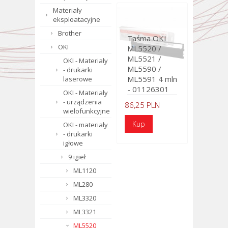
Materiały
eksploatacyjne
Brother
Taśma OKI
OKI
ML5520 /
ML5521 /
OKI - Materiały
ML5590 /
- drukarki
ML5591 4 mln
laserowe
- 01126301
OKI - Materiały
- urządzenia
86,25 PLN
wielofunkcyjne
OKI - materiały
- drukarki
igłowe
9 igieł
ML1120
ML280
ML3320
ML3321
ML5520