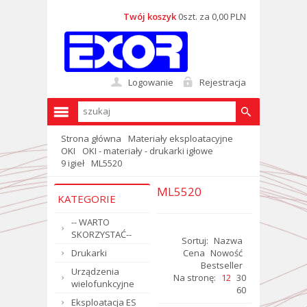
Twój koszyk
0szt. za 0,00 PLN
Logowanie
Rejestracja
Strona główna
Materiały eksploatacyjne
OKI
OKI - materiały - drukarki igłowe
9 igieł
ML5520
ML5520
KATEGORIE
-- WARTO
SKORZYSTAĆ--
Sortuj:
Nazwa
Drukarki
Cena
Nowość
Bestseller
Urządzenia
Na stronę:
12
30
wielofunkcyjne
60
Eksploatacja ES