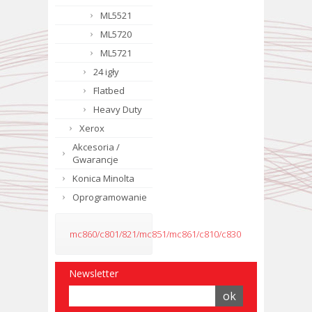
ML5521
ML5720
ML5721
24 igły
Flatbed
Heavy Duty
Xerox
Akcesoria /
Gwarancje
Konica Minolta
Oprogramowanie
mc860/c801/821/mc851/mc861/c810/c830
Newsletter