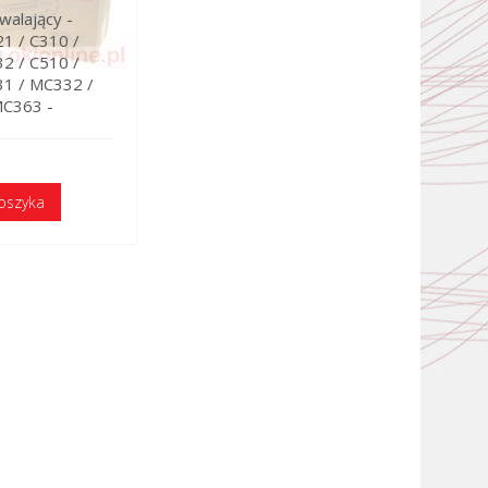
walający -
1 / C310 /
2 / C510 /
31 / MC332 /
MC363 -
oszyka