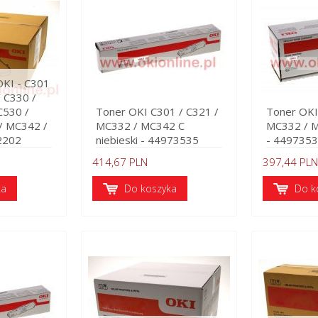
OKI - C301
/ C330 /
C530 /
Toner OKI C301 / C321 /
Toner OKI
/ MC342 /
MC332 / MC342 C
MC332 / M
2202
niebieski - 44973535
- 449735
414,67 PLN
397,44 PLN
ka
Do koszyka
Do k