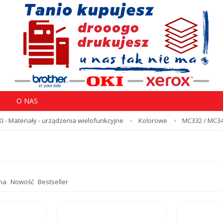
O NAS
I - Materiały - urządzenia wielofunkcyjne
Kolorowe
MC332 / MC3
na
Nowość
Bestseller