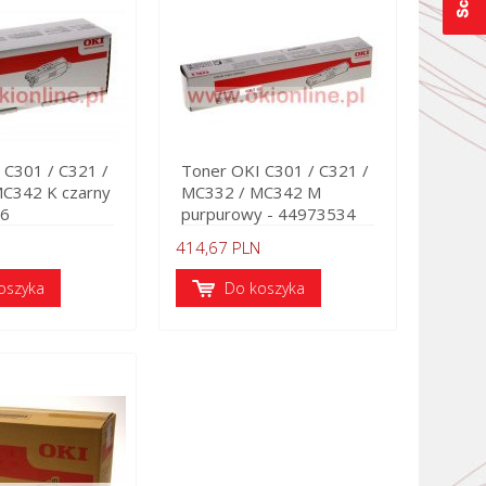
 C301 / C321 /
Toner OKI C301 / C321 /
C342 K czarny
MC332 / MC342 M
36
purpurowy - 44973534
414,67 PLN
oszyka
Do koszyka