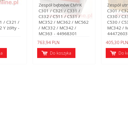
Zespół bębnów CMYK
Zespół utr
C301 / C321 / C331 /
C301 / C32
C332 / C511 / C531 /
C330 / C33
1 / C321 /
MC352 / MC362 / MC562
C530 / C5
 Y żółty -
/ MC332 / MC342 /
MC342 / 
MC363 - 44968301
44472603
763,94 PLN
405,30 PLN
ka
Do koszyka
Do k