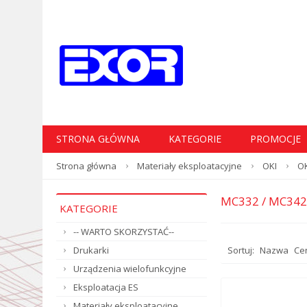
STRONA GŁÓWNA
KATEGORIE
PROMOCJE
Strona główna
Materiały eksploatacyjne
OKI
OK
MC332 / MC342
KATEGORIE
-- WARTO SKORZYSTAĆ--
Drukarki
Sortuj:
Nazwa
Ce
Urządzenia wielofunkcyjne
Eksploatacja ES
Materiały eksploatacyjne