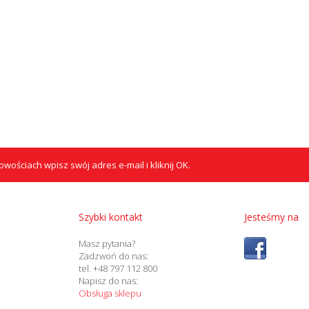
wościach wpisz swój adres e-mail i kliknij OK.
Szybki kontakt
Jesteśmy na
Masz pytania?
Zadzwoń do nas:
tel. +48 797 112 800
Napisz do nas:
Obsługa sklepu