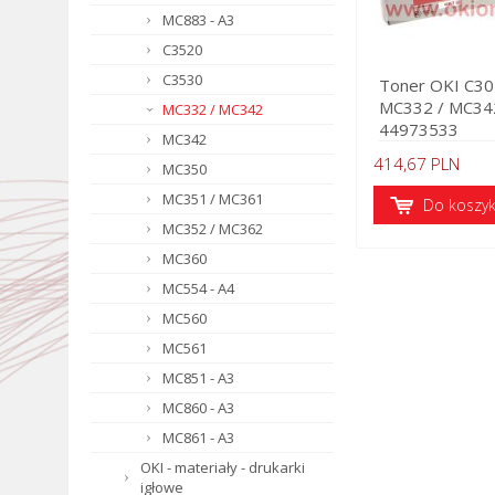
MC883 - A3
C3520
C3530
Toner OKI C30
MC332 / MC342
MC332 / MC342
44973533
MC342
414,67 PLN
MC350
MC351 / MC361
Do koszy
MC352 / MC362
MC360
MC554 - A4
MC560
MC561
MC851 - A3
MC860 - A3
MC861 - A3
OKI - materiały - drukarki
igłowe