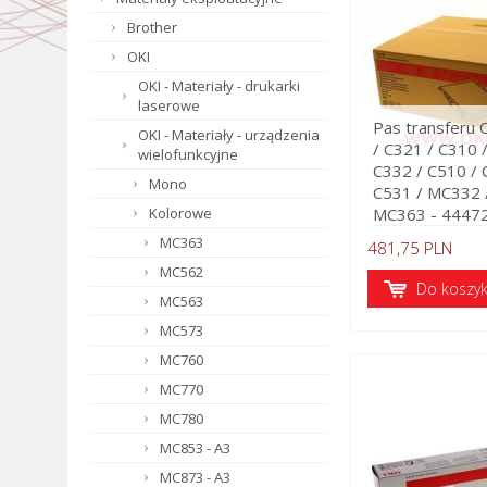
Brother
OKI
OKI - Materiały - drukarki
laserowe
Pas transferu 
OKI - Materiały - urządzenia
/ C321 / C310 
wielofunkcyjne
C332 / C510 / 
Mono
C531 / MC332 
Kolorowe
MC363 - 4447
MC363
481,75 PLN
MC562
Do koszy
MC563
MC573
MC760
MC770
MC780
MC853 - A3
MC873 - A3