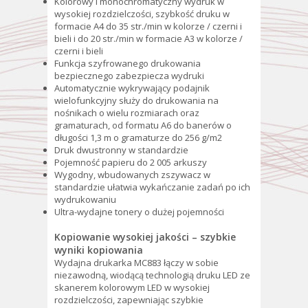
Kolorowy i monochromatyczny wydruk w
wysokiej rozdzielczości, szybkość druku w
formacie A4 do 35 str./min w kolorze / czerni i
bieli i do 20 str./min w formacie A3 w kolorze /
czerni i bieli
Funkcja szyfrowanego drukowania
bezpiecznego zabezpiecza wydruki
Automatycznie wykrywający podajnik
wielofunkcyjny służy do drukowania na
nośnikach o wielu rozmiarach oraz
gramaturach, od formatu A6 do banerów o
długości 1,3 m o gramaturze do 256 g/m2
Druk dwustronny w standardzie
Pojemność papieru do 2 005 arkuszy
Wygodny, wbudowanych zszywacz w
standardzie ułatwia wykańczanie zadań po ich
wydrukowaniu
Ultra-wydajne tonery o dużej pojemności
Kopiowanie wysokiej jakości – szybkie
wyniki kopiowania
Wydajna drukarka MC883 łączy w sobie
niezawodną, wiodącą technologią druku LED ze
skanerem kolorowym LED w wysokiej
rozdzielczości, zapewniając szybkie