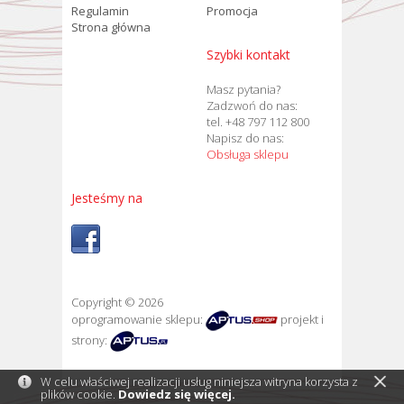
Regulamin
Promocja
Strona główna
Szybki kontakt
Masz pytania?
Zadzwoń do nas:
tel. +48 797 112 800
Napisz do nas:
Obsługa sklepu
Jesteśmy na
Copyright © 2026
oprogramowanie sklepu:
projekt i
strony:
W celu właściwej realizacji usług niniejsza witryna korzysta z
plików cookie.
Dowiedz się więcej.