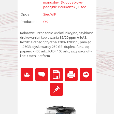
manualny
,
3x dodatkowy
podajnik 1590 kartek
,
IPsec
Opcje
Sieć WiFi
Producent
OKI
Kolorowe urządzenie wielofunkcyjne, szybkość
drukowania i kopiowania
35/20 ppm A4/A3
,
Rozdzielczość optyczna 1200x1200dpi, pamięć
1,26GB, dysk twardy 250 GB, duplex, faks, poj.
papieru - 400 ark., RADF 100 ark., zszywacz off-
line, Open Platform