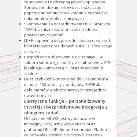
skanowanie i nadrzędną jakość kopiowania.
Sortowanie dokumentów oszczędza czas
poprzez automatyczne układanie zestawów
dokumentów wielostronicowych
Skanowanie za pośrednictwem USB i protokołu
TWAIN, a także ustawienia oszczędności
powtarzanych zadań
LDAP zapewnia bezpośredni dostęp do danych
kontaktowych oraz danych e-mail z istniejącego
serwera
Bezpośrednie skanowanie do pamięci USB,
folderu sieciowego, poczty e-mail, serwera FTP,
lokalnego komputera PC oraz skanowanie
zdalne
Duża szybkość skanowania do 50 skanów na
minutę i 100 arkuszy z podajnika RADF dla
dokumentów wielostronicowych oraz jedno i
dwustronnych
Elastyczne funkcje – personalizowany
interfejs i bezproblemowa integracja z
obiegiem zadań
Urządzenie MC883 jest wyposażone w
intuicyjny i przyjazny wyświetlacz oraz
platformę OKI sXP (Smart Extendable Platform),
co pozwala usprawnić procesy biznesowe