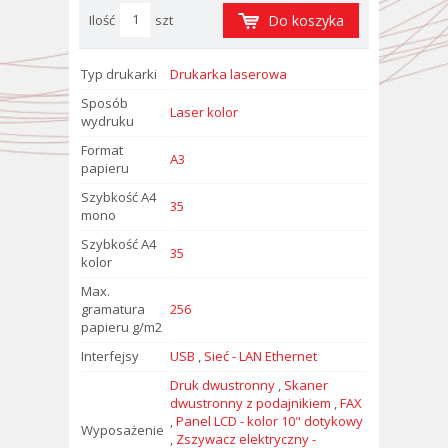
Ilość
szt
Do koszyka
Typ drukarki
Drukarka laserowa
Sposób
Laser kolor
wydruku
Format
A3
papieru
Szybkość A4
35
mono
Szybkość A4
35
kolor
Max.
gramatura
256
papieru g/m2
Interfejsy
USB
,
Sieć - LAN Ethernet
Druk dwustronny
,
Skaner
dwustronny z podajnikiem
,
FAX
,
Panel LCD - kolor 10" dotykowy
Wyposażenie
,
Zszywacz elektryczny -