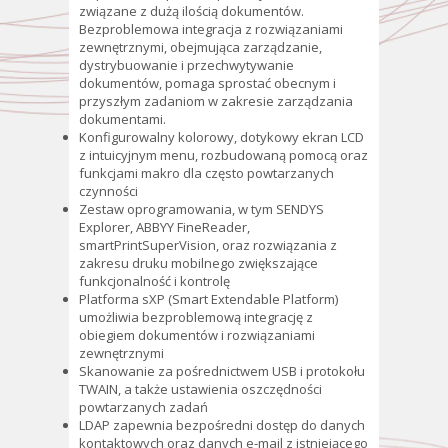
związane z dużą ilością dokumentów.
Bezproblemowa integracja z rozwiązaniami
zewnętrznymi, obejmująca zarządzanie,
dystrybuowanie i przechwytywanie
dokumentów, pomaga sprostać obecnym i
przyszłym zadaniom w zakresie zarządzania
dokumentami.
Konfigurowalny kolorowy, dotykowy ekran LCD
z intuicyjnym menu, rozbudowaną pomocą oraz
funkcjami makro dla często powtarzanych
czynności
Zestaw oprogramowania, w tym SENDYS
Explorer, ABBYY FineReader,
smartPrintSuperVision, oraz rozwiązania z
zakresu druku mobilnego zwiększające
funkcjonalność i kontrolę
Platforma sXP (Smart Extendable Platform)
umożliwia bezproblemową integrację z
obiegiem dokumentów i rozwiązaniami
zewnętrznymi
Skanowanie za pośrednictwem USB i protokołu
TWAIN, a także ustawienia oszczędności
powtarzanych zadań
LDAP zapewnia bezpośredni dostęp do danych
kontaktowych oraz danych e-mail z istniejącego