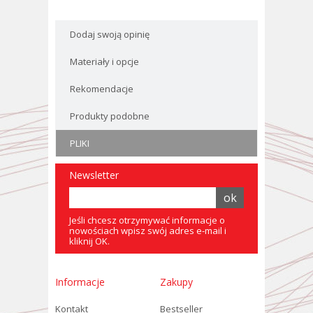
Dodaj swoją opinię
Materiały i opcje
Rekomendacje
Produkty podobne
PLIKI
Newsletter
Jeśli chcesz otrzymywać informacje o
nowościach wpisz swój adres e-mail i
kliknij OK.
Informacje
Zakupy
Kontakt
Bestseller