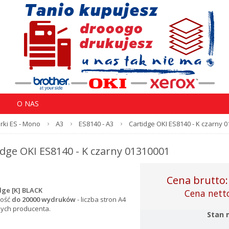
O NAS
rki ES - Mono
A3
ES8140 - A3
Cartidge OKI ES8140 - K czarny 
idge OKI ES8140 - K czarny 01310001
Cena brutto
ge [K] BLACK
Cena nett
ość
do 20000 wydruków
- l
iczba stron A4
nych producenta.
Stan 