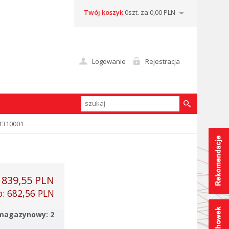
Twój koszyk
0szt. za 0,00 PLN
Logowanie
Rejestracja
01310001
:
839,55 PLN
o:
682,56 PLN
magazynowy: 2