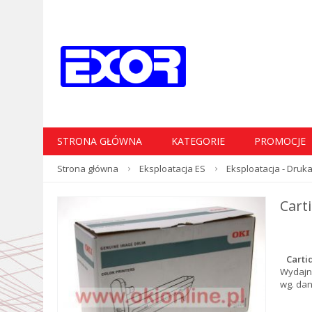
STRONA GŁÓWNA
KATEGORIE
PROMOCJE
Strona główna
Eksploatacja ES
Eksploatacja - Druka
Cart
Cartid
Wydajn
wg. da