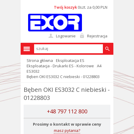
Twój koszyk
0szt. za 0,00 PLN
Logowanie
Rejestracja
Strona główna
Eksploatacja ES
Eksploatacja - Drukarki ES - Kolorowe
A4
ES3032
Bęben OKI ES3032 C niebieski - 01228803
Bęben OKI ES3032 C niebieski -
01228803
+48 797 112 800
Prosimy o kontakt w sprawie ceny
masz pytania?