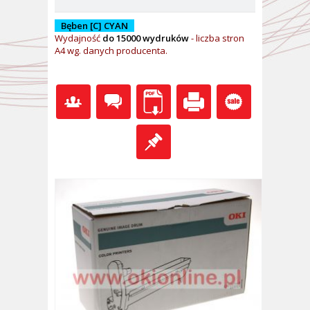
Bęben [C] CYAN
Wydajność
do 15000 wydruków
- l
iczba stron
A4 wg. danych producenta.