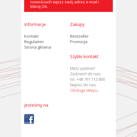
nowościach wpisz swój adres e-mail i
kliknij OK.
Informacje
Zakupy
Kontakt
Bestseller
Regulamin
Promocja
Strona główna
Szybki kontakt
Masz pytania?
Zadzwoń do nas:
tel. +48 797 112 800
Napisz do nas:
Obsługa sklepu
Jesteśmy na