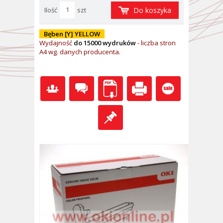
Ilość
szt
Do koszyka
Bęben [Y] YELLOW
Wydajność
do 15000 wydruków
- l
iczba stron
A4 wg. danych producenta.