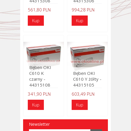
44315308
44315306
561,80 PLN
994,28 PLN
Bęben OKI
C610 K
Bęben OKI
czarny -
C610 Y żółty -
44315108
44315105
341,90 PLN
603,49 PLN
Newsletter