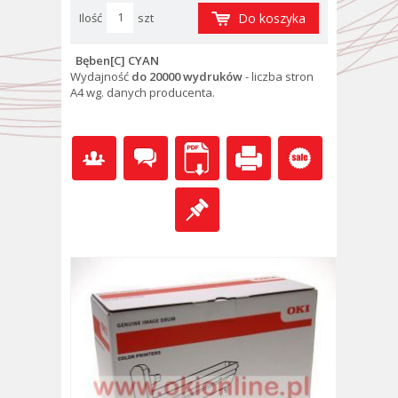
Ilość
szt
Do koszyka
Bęben[C] CYAN
Wydajność
do 20000 wydruków
- l
iczba stron
A4 wg. danych producenta.