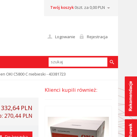
Twój koszyk
0szt. za 0,00 PLN
Logowanie
Rejestracja
en OKI C5800 C niebieski - 43381723
Klienci kupili również:
:
332,64 PLN
o:
270,44 PLN
Do koszyka