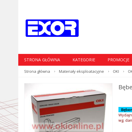
STRONA GŁÓWNA
KATEGORIE
PROMOCJE
Strona główna
Materiały eksploatacyjne
OKI
OK
Bębe
Bęben
Wydajn
wg. da