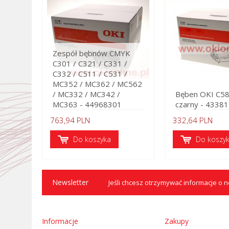
Zespół bębnów CMYK
C301 / C321 / C331 /
C332 / C511 / C531 /
MC352 / MC362 / MC562
/ MC332 / MC342 /
Bęben OKI C5
MC363 - 44968301
czarny - 4338
763,94 PLN
332,64 PLN
Do koszyka
Do koszy
Newsletter
Jeśli chcesz otrzymywać informacje o no
Informacje
Zakupy