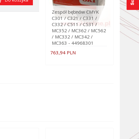
Zespół bębnów CMYK
C301 / C321 / C331 /
C332 / C511 / C531 /
MC352 / MC362 / MC562
/ MC332 / MC342 /
MC363 - 44968301
763,94 PLN