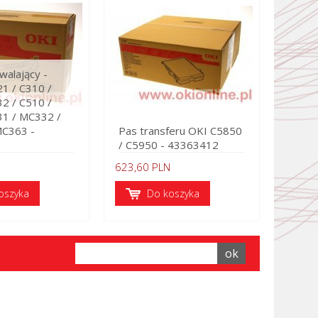
walający -
1 / C310 /
2 / C510 /
31 / MC332 /
MC363 -
Pas transferu OKI C5850
/ C5950 - 43363412
623,60 PLN
oszyka
Do koszyka