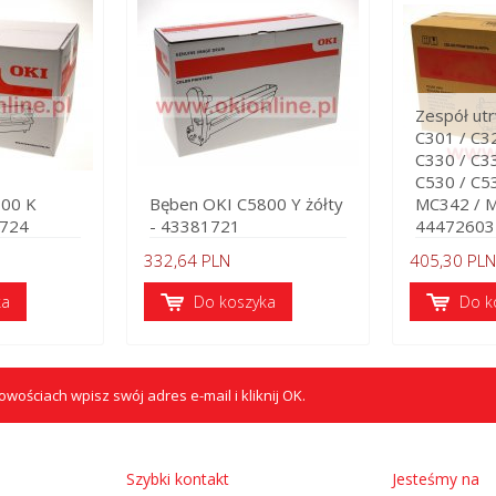
Zespół utr
C301 / C32
C330 / C33
C530 / C5
800 K
Bęben OKI C5800 Y żółty
MC342 / 
1724
- 43381721
44472603
332,64 PLN
405,30 PLN
ka
Do koszyka
Do k
wościach wpisz swój adres e-mail i kliknij OK.
Szybki kontakt
Jesteśmy na