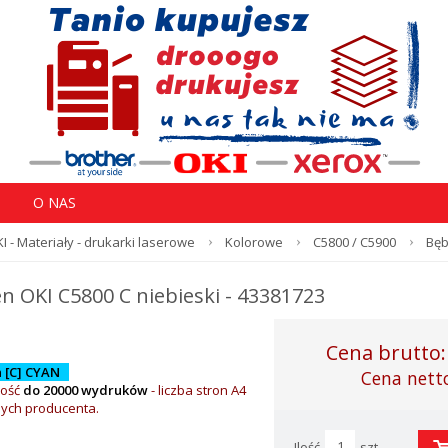
O NAS
I - Materiały - drukarki laserowe
Kolorowe
C5800 / C5900
Bęb
n OKI C5800 C niebieski - 43381723
Cena brutto
 [C] CYAN
Cena nett
ość
do 20000 wydruków
- l
iczba stron A4
nych producenta.
Ilość
szt