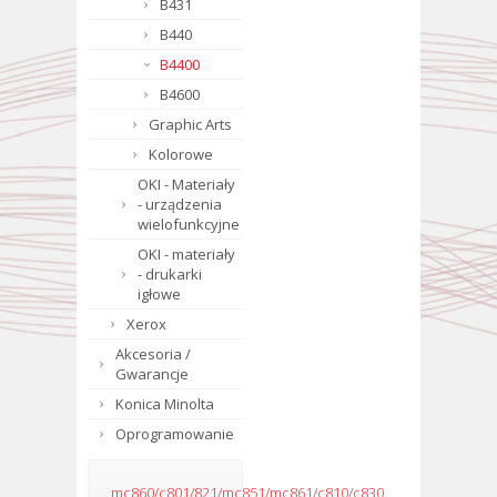
B431
B440
B4400
B4600
Graphic Arts
Kolorowe
OKI - Materiały
- urządzenia
wielofunkcyjne
OKI - materiały
- drukarki
igłowe
Xerox
Akcesoria /
Gwarancje
Konica Minolta
Oprogramowanie
mc860/c801/821/mc851/mc861/c810/c830