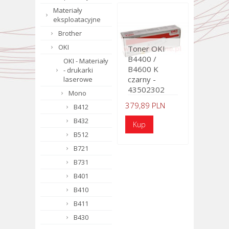
Materiały
eksploatacyjne
Brother
OKI
Toner OKI
B4400 /
OKI - Materiały
B4600 K
- drukarki
czarny -
laserowe
43502302
Mono
379,89 PLN
B412
B432
B512
B721
B731
B401
B410
B411
B430