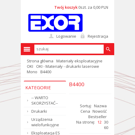
Twój koszyk
0szt. za 0,00 PLN
Logowanie
Rejestracja
Strona główna
Materiały eksploatacyjne
OKI
OKI - Materiały - drukarki laserowe
Mono
B4400
B4400
KATEGORIE
-- WARTO
SKORZYSTAĆ--
Sortuj:
Nazwa
Drukarki
Cena
Nowość
Bestseller
Urządzenia
Na stronę:
12
30
wielofunkcyjne
60
Eksploatacja ES