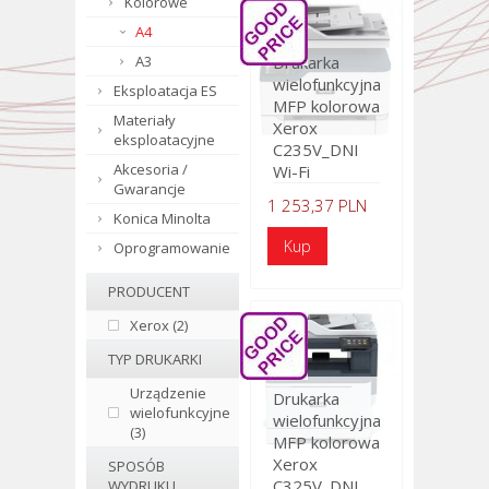
Kolorowe
A4
A3
Drukarka
wielofunkcyjna
Eksploatacja ES
MFP kolorowa
Materiały
Xerox
eksploatacyjne
C235V_DNI
Akcesoria /
Wi-Fi
Gwarancje
1 253,37 PLN
Konica Minolta
Oprogramowanie
PRODUCENT
Xerox (2)
TYP DRUKARKI
Urządzenie
Drukarka
wielofunkcyjne
wielofunkcyjna
(3)
MFP kolorowa
Xerox
SPOSÓB
C325V_DNI
WYDRUKU