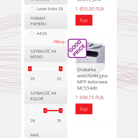
1 855,00 PLN
Laser kolor (3)
FORMAT
PAPIERU
A4 (3)
Filtruj ›
SZYBKOŚĆ A4
MONO
Drukarka
wielofunkcyjna
33
22
MFP kolorowa
MC554dn
SZYBKOŚĆ A4
1 998,75 PLN
KOLOR
26
35
MAX.