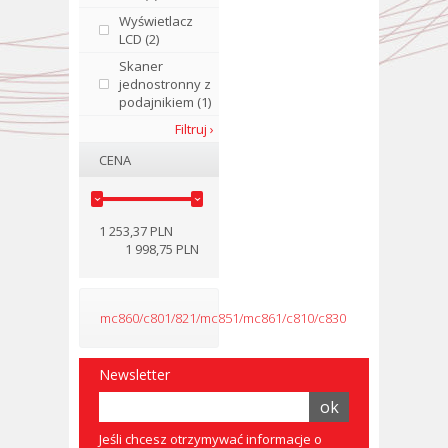
Wyświetlacz
LCD (2)
Skaner
jednostronny z
podajnikiem (1)
Filtruj ›
CENA
1 253,37 PLN
1 998,75 PLN
mc860/c801/821/mc851/mc861/c810/c830
Newsletter
Jeśli chcesz otrzymywać informacje o