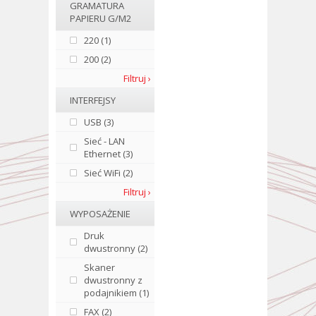
GRAMATURA
PAPIERU G/M2
220 (1)
200 (2)
Filtruj ›
INTERFEJSY
USB (3)
Sieć - LAN
Ethernet (3)
Sieć WiFi (2)
Filtruj ›
WYPOSAŻENIE
Druk
dwustronny (2)
Skaner
dwustronny z
podajnikiem (1)
FAX (2)