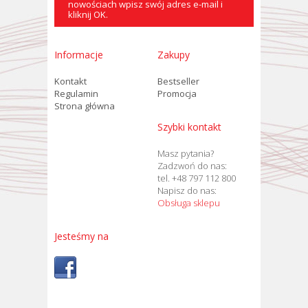
nowościach wpisz swój adres e-mail i
kliknij OK.
Informacje
Zakupy
Kontakt
Bestseller
Regulamin
Promocja
Strona główna
Szybki kontakt
Masz pytania?
Zadzwoń do nas:
tel. +48 797 112 800
Napisz do nas:
Obsługa sklepu
Jesteśmy na