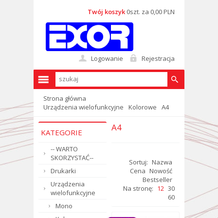
Twój koszyk
0szt. za 0,00 PLN
Logowanie
Rejestracja
Strona główna
Urządzenia wielofunkcyjne
Kolorowe
A4
A4
KATEGORIE
-- WARTO
SKORZYSTAĆ--
Sortuj:
Nazwa
Drukarki
Cena
Nowość
Bestseller
Urządzenia
Na stronę:
12
30
wielofunkcyjne
60
Mono