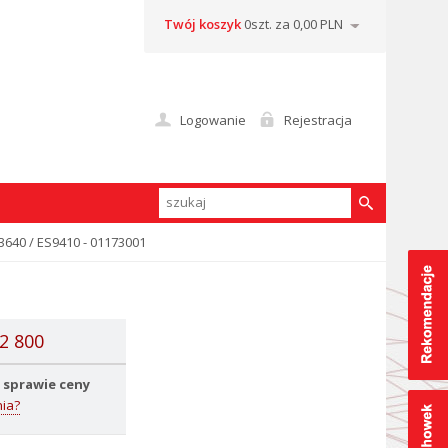
Twój koszyk
0szt. za 0,00 PLN
Logowanie
Rejestracja
3640 / ES9410 - 01173001
2 800
 sprawie ceny
ia?