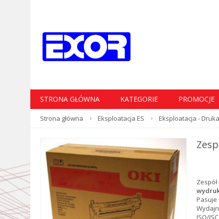
STRONA GŁÓWNA
KATEGORIE
PROMOCJE
Strona główna
Eksploatacja ES
Eksploatacja - Druka
Zesp
Zespół 
wydru
Pasuje
Wydajno
ISO/ISC