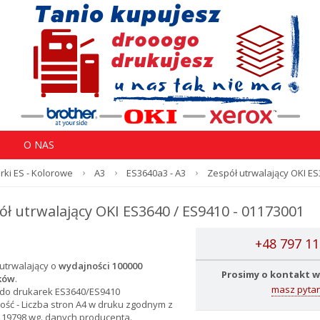
O NAS
rki ES - Kolorowe
A3
ES3640a3 - A3
Zespół utrwalający OKI ES
ół utrwalający OKI ES3640 / ES9410 - 01173001
+48 797 11
utrwalający
o
wydajności 100000
Prosimy o kontakt w
ków
.
masz pytan
 do drukarek ES3640/ES9410
ść - Liczba stron A4 w druku zgodnym z
 19798 wg. danych producenta.