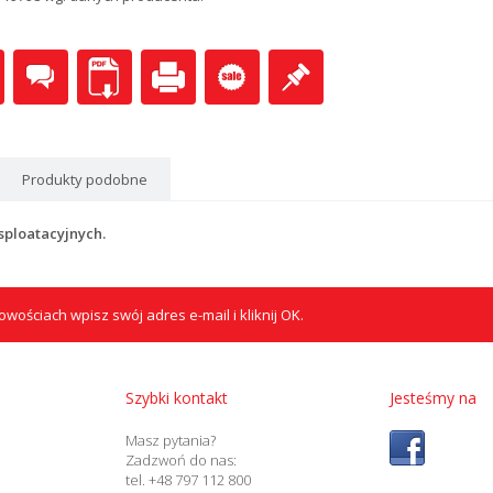
Produkty podobne
sploatacyjnych.
wościach wpisz swój adres e-mail i kliknij OK.
Szybki kontakt
Jesteśmy na
Masz pytania?
Zadzwoń do nas:
tel. +48 797 112 800