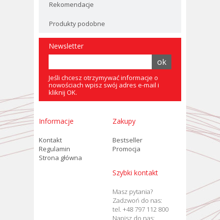
Rekomendacje
Produkty podobne
Newsletter
Jeśli chcesz otrzymywać informacje o
nowościach wpisz swój adres e-mail i
kliknij OK.
Informacje
Zakupy
Kontakt
Bestseller
Regulamin
Promocja
Strona główna
Szybki kontakt
Masz pytania?
Zadzwoń do nas:
tel. +48 797 112 800
Napisz do nas: