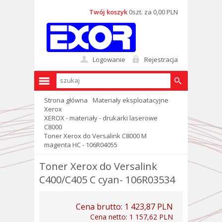
Twój koszyk
0szt. za 0,00 PLN
Logowanie
Rejestracja
Strona główna
Materiały eksploatacyjne
Xerox
XEROX - materiały - drukarki laserowe
C8000
Toner Xerox do Versalink C8000 M
magenta HC - 106R04055
Toner Xerox do Versalink
C400/C405 C cyan- 106R03534
Cena brutto:
1 423,87 PLN
Cena netto:
1 157,62 PLN