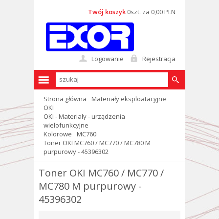
Twój koszyk
0szt. za 0,00 PLN
Logowanie
Rejestracja
Strona główna
Materiały eksploatacyjne
OKI
OKI - Materiały - urządzenia
wielofunkcyjne
Kolorowe
MC760
Toner OKI MC760 / MC770 / MC780 M
purpurowy - 45396302
Toner OKI MC760 / MC770 /
MC780 M purpurowy -
45396302