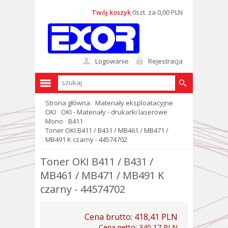
Twój koszyk
0szt. za 0,00 PLN
Logowanie
Rejestracja
Strona główna
Materiały eksploatacyjne
OKI
OKI - Materiały - drukarki laserowe
Mono
B411
Toner OKI B411 / B431 / MB461 / MB471 /
MB491 K czarny - 44574702
Toner OKI B411 / B431 /
MB461 / MB471 / MB491 K
czarny - 44574702
Cena brutto:
418,41 PLN
Cena netto:
340,17 PLN