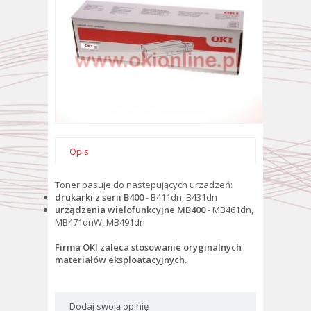
Opis
Toner pasuje do nastepujących urzadzeń:
drukarki z serii B400
-
B411dn, B431dn
urządzenia wielofunkcyjne MB400
-
MB461dn,
MB471dnW, MB491dn
Firma OKI zaleca stosowanie oryginalnych
materiałów eksploatacyjnych.
Dodaj swoją opinię