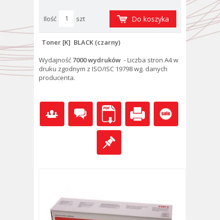
Ilość
szt
Do koszyka
Toner [K] BLACK (czarny)
Wydajność
7000 wydruków
- Liczba stron A4 w
druku zgodnym z ISO/ISC 19798 wg. danych
producenta.