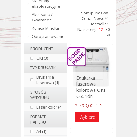
Materiały
eksploatacyjne
Sortuj:
Nazwa
Akcesoria /
Cena
Nowość
Gwarancje
Bestseller
Konica Minolta
Na stronę:
12
30
60
Oprogramowanie
PRODUCENT
OKI (3)
TYP DRUKARKI
Drukarka
Drukarka
laserowa (4)
laserowa
kolorowa OKI
SPOSÓB
C651dn
WYDRUKU
2 799,00 PLN
Laser kolor (4)
FORMAT
PAPIERU
A4 (1)