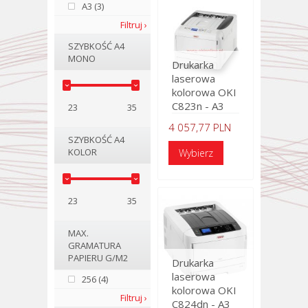
A3 (3)
Filtruj ›
SZYBKOŚĆ A4
MONO
Drukarka
laserowa
kolorowa OKI
C823n - A3
23
35
4 057,77 PLN
SZYBKOŚĆ A4
KOLOR
23
35
MAX.
GRAMATURA
PAPIERU G/M2
Drukarka
laserowa
256 (4)
kolorowa OKI
Filtruj ›
C824dn - A3