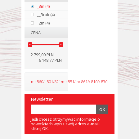
_3m (4)
__Brak (4)
_2m (4)
CENA
2 799,00 PLN
6 148,77 PLN
mc860/c801/821/mc851/mc861/c810/c830
Newsletter
Jeśli chcesz otrzymywać informacje o
nowościach wpisz swój adres e-mail i
kliknij OK.