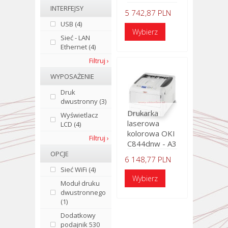
INTERFEJSY
5 742,87 PLN
USB (4)
Sieć - LAN
Ethernet (4)
Filtruj ›
WYPOSAŻENIE
Druk
dwustronny (3)
Drukarka
Wyświetlacz
laserowa
LCD (4)
kolorowa OKI
Filtruj ›
C844dnw - A3
OPCJE
6 148,77 PLN
Sieć WiFi (4)
Moduł druku
dwustronnego
(1)
Dodatkowy
podajnik 530