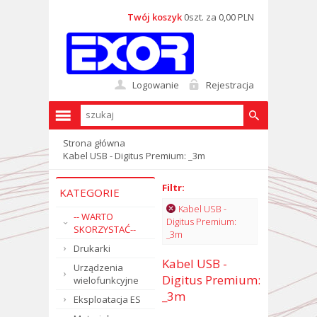
Twój koszyk
0szt. za 0,00 PLN
Logowanie
Rejestracja
Strona główna
Kabel USB - Digitus Premium: _3m
Filtr:
KATEGORIE
Kabel USB -
-- WARTO
Digitus Premium:
SKORZYSTAĆ--
_3m
Drukarki
Kabel USB -
Urządzenia
Digitus Premium:
wielofunkcyjne
_3m
Eksploatacja ES