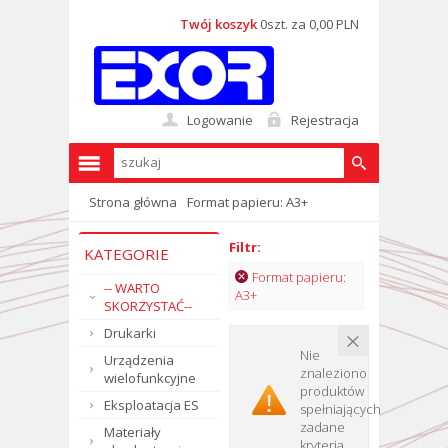
Twój koszyk
0szt. za 0,00 PLN
Logowanie
Rejestracja
Strona główna
Format papieru: A3+
Filtr:
KATEGORIE
Format papieru:
-- WARTO
A3+
SKORZYSTAĆ--
Drukarki
Nie
Urządzenia
znaleziono
wielofunkcyjne
produktów
Eksploatacja ES
spełniających
zadane
Materiały
kryteria