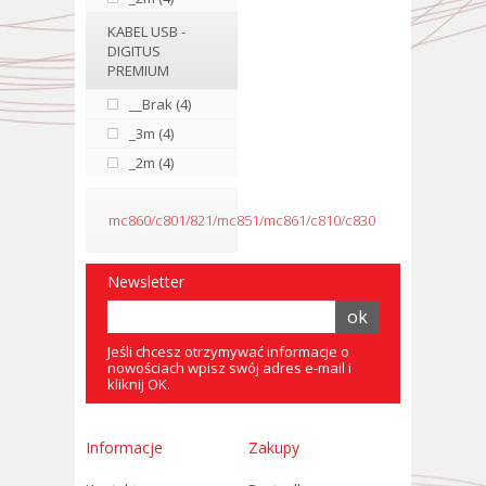
KABEL USB -
DIGITUS
PREMIUM
__Brak (4)
_3m (4)
_2m (4)
mc860/c801/821/mc851/mc861/c810/c830
Newsletter
Jeśli chcesz otrzymywać informacje o
nowościach wpisz swój adres e-mail i
kliknij OK.
Informacje
Zakupy