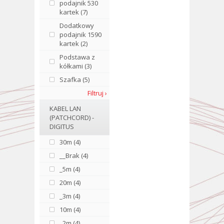
podajnik 530
kartek (7)
Dodatkowy
podajnik 1590
kartek (2)
Podstawa z
kółkami (3)
Szafka (5)
Filtruj ›
KABEL LAN
(PATCHCORD) -
DIGITUS
30m (4)
__Brak (4)
_5m (4)
20m (4)
_3m (4)
10m (4)
_2m (4)