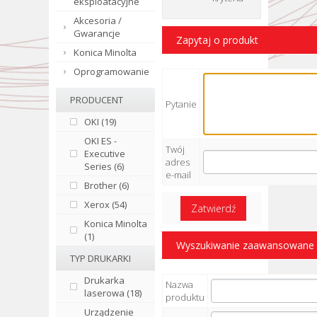
eksploatacyjne
Akcesoria /
Gwarancje
Zapytaj o produkt
Konica Minolta
Oprogramowanie
PRODUCENT
Pytanie
OKI (19)
OKI ES -
Twój
Executive
adres
Series (6)
e-mail
Brother (6)
Xerox (54)
Zatwierdź
Konica Minolta
(1)
Wyszukiwanie zaawansowane
TYP DRUKARKI
Drukarka
Nazwa
laserowa (18)
produktu
Urządzenie