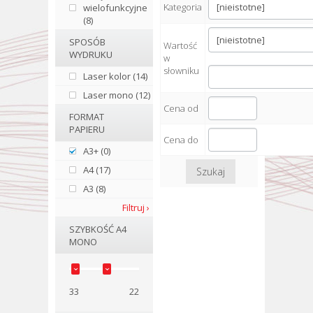
Kategoria
wielofunkcyjne
(8)
SPOSÓB
Wartość
WYDRUKU
w
słowniku
Laser kolor (14)
Laser mono (12)
Cena od
FORMAT
PAPIERU
Cena do
A3+ (0)
A4 (17)
Szukaj
A3 (8)
Filtruj ›
SZYBKOŚĆ A4
MONO
33
22