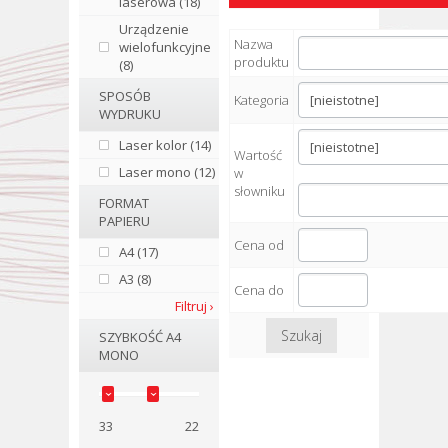
laserowa (18)
Urządzenie
Nazwa
wielofunkcyjne
produktu
(8)
SPOSÓB
Kategoria
WYDRUKU
Laser kolor (14)
Wartość
Laser mono (12)
w
słowniku
FORMAT
PAPIERU
Cena od
A4 (17)
A3 (8)
Cena do
Filtruj ›
Szukaj
SZYBKOŚĆ A4
MONO
33
22