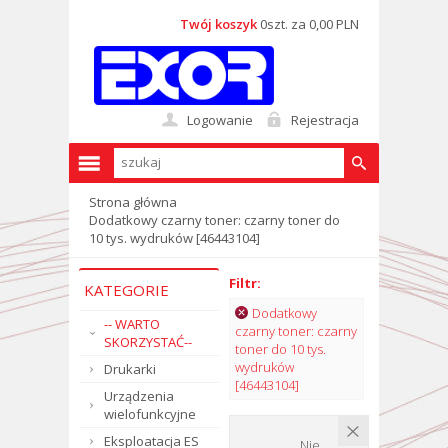
Twój koszyk
0szt. za 0,00 PLN
Logowanie
Rejestracja
Strona główna
Dodatkowy czarny toner: czarny toner do
10 tys. wydruków [46443104]
Filtr:
KATEGORIE
Dodatkowy
-- WARTO
czarny toner: czarny
SKORZYSTAĆ--
toner do 10 tys.
wydruków
Drukarki
[46443104]
Urządzenia
wielofunkcyjne
Eksploatacja ES
Nie