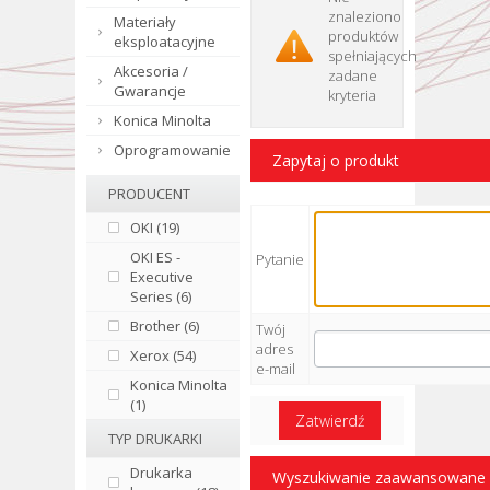
znaleziono
Materiały
produktów
eksploatacyjne
spełniających
Akcesoria /
zadane
Gwarancje
kryteria
Konica Minolta
Oprogramowanie
Zapytaj o produkt
PRODUCENT
OKI (19)
OKI ES -
Pytanie
Executive
Series (6)
Brother (6)
Twój
adres
Xerox (54)
e-mail
Konica Minolta
(1)
Zatwierdź
TYP DRUKARKI
Drukarka
Wyszukiwanie zaawansowane