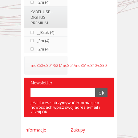
_2m (4)
KABEL USB -
DIGITUS
PREMIUM
__Brak (4)
_3m (4)
_2m (4)
mc860/c801/821/mc851/mc861/c810/c830
Newsletter
Jeśli chcesz otrzymywać informacje o
nowościach wpisz swój adres e-mail i
kliknij OK.
Informacje
Zakupy