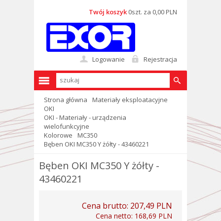
Twój koszyk
0szt. za 0,00 PLN
Logowanie
Rejestracja
Strona główna
Materiały eksploatacyjne
OKI
OKI - Materiały - urządzenia
wielofunkcyjne
Kolorowe
MC350
Bęben OKI MC350 Y żółty - 43460221
Bęben OKI MC350 Y żółty -
43460221
Cena brutto:
207,49 PLN
Cena netto:
168,69 PLN