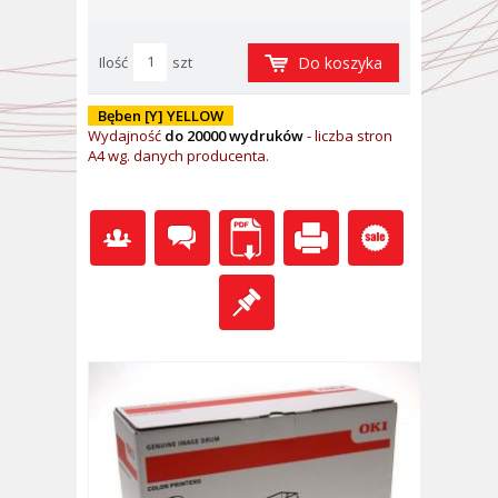
Ilość
szt
Do koszyka
Bęben [Y] YELLOW
Wydajność
do 20000 wydruków
- l
iczba stron
A4 wg. danych producenta.