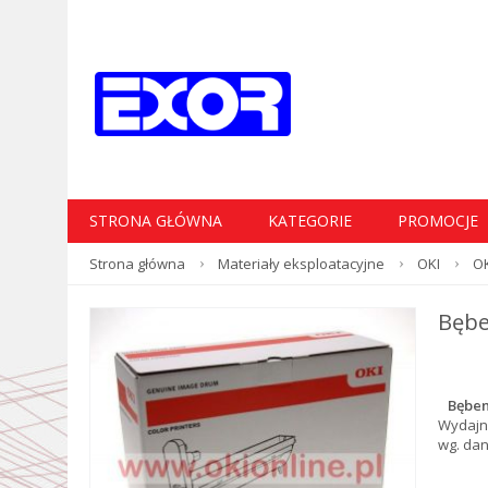
STRONA GŁÓWNA
KATEGORIE
PROMOCJE
Strona główna
Materiały eksploatacyjne
OKI
OK
Bębe
Bęben
Wydajn
wg. da