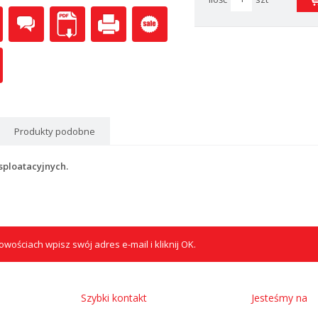
Produkty podobne
sploatacyjnych.
wościach wpisz swój adres e-mail i kliknij OK.
Szybki kontakt
Jesteśmy na