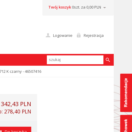
Twój koszyk
0szt. za 0,00 PLN
Logowanie
Rejestracja
712 K czarny - 46507416
:
342,43 PLN
o:
278,40 PLN
Do koszyka