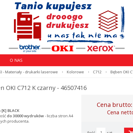
O NAS
I - Materiały - drukarki laserowe
Kolorowe
C712
Bęben OKI C
n OKI C712 K czarny - 46507416
Cena brutto
 [K] BLACK
Cena nett
ość
do 30000 wydruków
- l
iczba stron A4
nych producenta.
Ilość
szt