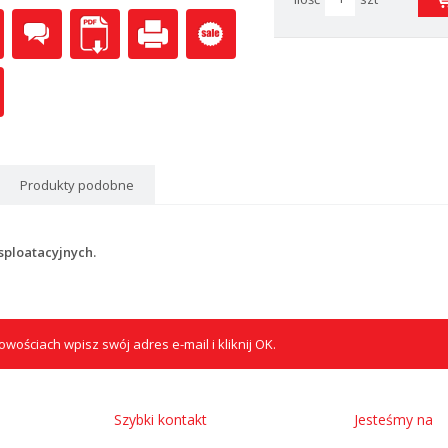
Produkty podobne
sploatacyjnych.
wościach wpisz swój adres e-mail i kliknij OK.
Szybki kontakt
Jesteśmy na