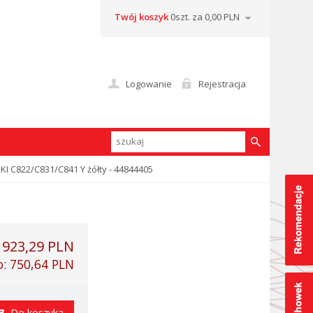
Twój koszyk
0szt. za 0,00 PLN
Logowanie
Rejestracja
I C822/C831/C841 Y żółty - 44844405
:
923,29 PLN
o:
750,64 PLN
Do koszyka