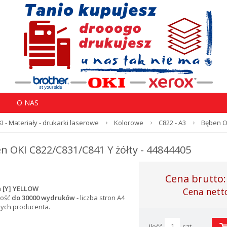
O NAS
I - Materiały - drukarki laserowe
Kolorowe
C822 - A3
Bęben OK
n OKI C822/C831/C841 Y żółty - 44844405
Cena brutto
 [Y] YELLOW
Cena nett
ość
do 30000 wydruków
- l
iczba stron A4
nych producenta.
Ilość
szt