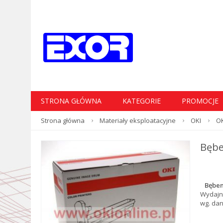
STRONA GŁÓWNA
KATEGORIE
PROMOCJE
Strona główna
Materiały eksploatacyjne
OKI
OK
Bębe
Bęben
Wydajn
wg. da